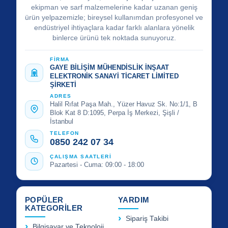
ekipman ve sarf malzemelerine kadar uzanan geniş
ürün yelpazemizle; bireysel kullanımdan profesyonel ve
endüstriyel ihtiyaçlara kadar farklı alanlara yönelik
binlerce ürünü tek noktada sunuyoruz.
FİRMA
GAYE BİLİŞİM MÜHENDİSLİK İNŞAAT
ELEKTRONİK SANAYİ TİCARET LİMİTED
ŞİRKETİ
ADRES
Halil Rıfat Paşa Mah., Yüzer Havuz Sk. No:1/1, B
Blok Kat 8 D:1095, Perpa İş Merkezi, Şişli /
İstanbul
TELEFON
0850 242 07 34
ÇALIŞMA SAATLERİ
Pazartesi - Cuma: 09:00 - 18:00
POPÜLER
YARDIM
KATEGORİLER
Sipariş Takibi
Bilgisayar ve Teknoloji