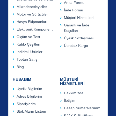
Arıza Formu
Mikrodenetleyiciler
İade Formu
Motor ve Sürücüler
Müşteri Hizmetleri
Havya Ekipmanları
Garanti ve İade
Elektronik Komponent
Koşulları
Ölçüm ve Test
Üyelik Sözleşmesi
Kablo Çeşitleri
Ücretsiz Kargo
İndirimli Ürünler
Toptan Satış
Blog
HESABIM
MÜŞTERİ
HİZMETLERİ
Üyelik Bilgilerim
Hakkımızda
Adres Bilgilerim
İletişim
Siparişlerim
Hesap Numaralarımız
Stok Alarm Listem
K.V.K.K. Politikası