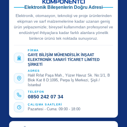
Elektronik Bileşenlerin Doğru Adresi
Elektronik, otomasyon, teknoloji ve proje ürünlerinden
ekipman ve sarf malzemelerine kadar uzanan geniş
ürün yelpazemizle; bireysel kullanımdan profesyonel ve
endüstriyel ihtiyaçlara kadar farklı alanlara yönelik
binlerce ürünü tek noktada sunuyoruz.
FİRMA
GAYE BİLİŞİM MÜHENDİSLİK İNŞAAT
ELEKTRONİK SANAYİ TİCARET LİMİTED
ŞİRKETİ
ADRES
Halil Rıfat Paşa Mah., Yüzer Havuz Sk. No:1/1, B
Blok Kat 8 D:1095, Perpa İş Merkezi, Şişli /
İstanbul
TELEFON
0850 242 07 34
ÇALIŞMA SAATLERİ
Pazartesi - Cuma: 09:00 - 18:00