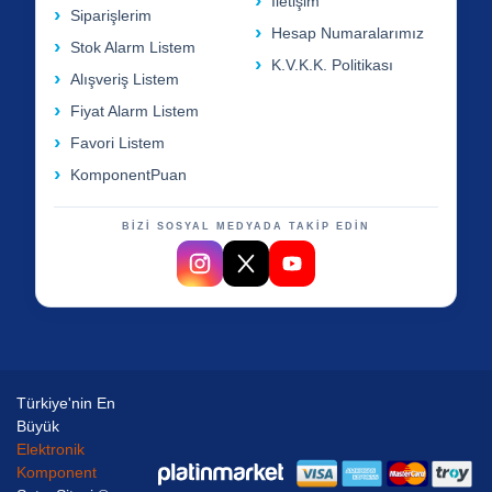
İletişim
Siparişlerim
Hesap Numaralarımız
Stok Alarm Listem
K.V.K.K. Politikası
Alışveriş Listem
Fiyat Alarm Listem
Favori Listem
KomponentPuan
BİZİ SOSYAL MEDYADA TAKİP EDİN
Türkiye'nin En
Büyük
Elektronik
Komponent