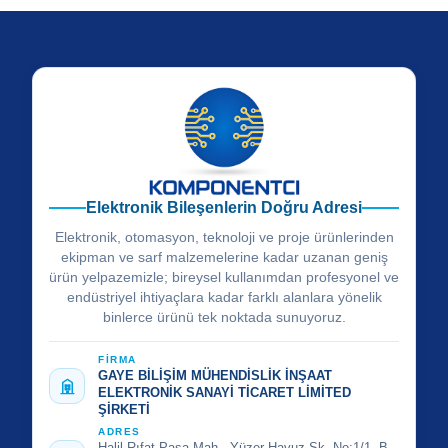
Elektronik Bileşenlerin Doğru Adresi
Elektronik, otomasyon, teknoloji ve proje ürünlerinden
ekipman ve sarf malzemelerine kadar uzanan geniş
ürün yelpazemizle; bireysel kullanımdan profesyonel ve
endüstriyel ihtiyaçlara kadar farklı alanlara yönelik
binlerce ürünü tek noktada sunuyoruz.
FİRMA
GAYE BİLİŞİM MÜHENDİSLİK İNŞAAT
ELEKTRONİK SANAYİ TİCARET LİMİTED
ŞİRKETİ
ADRES
Halil Rıfat Paşa Mah., Yüzer Havuz Sk. No:1/1, B