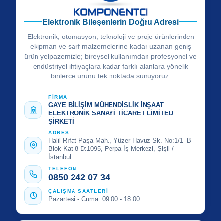
Elektronik Bileşenlerin Doğru Adresi
Elektronik, otomasyon, teknoloji ve proje ürünlerinden
ekipman ve sarf malzemelerine kadar uzanan geniş
ürün yelpazemizle; bireysel kullanımdan profesyonel ve
endüstriyel ihtiyaçlara kadar farklı alanlara yönelik
binlerce ürünü tek noktada sunuyoruz.
FİRMA
GAYE BİLİŞİM MÜHENDİSLİK İNŞAAT
ELEKTRONİK SANAYİ TİCARET LİMİTED
ŞİRKETİ
ADRES
Halil Rıfat Paşa Mah., Yüzer Havuz Sk. No:1/1, B
Blok Kat 8 D:1095, Perpa İş Merkezi, Şişli /
İstanbul
TELEFON
0850 242 07 34
ÇALIŞMA SAATLERİ
Pazartesi - Cuma: 09:00 - 18:00