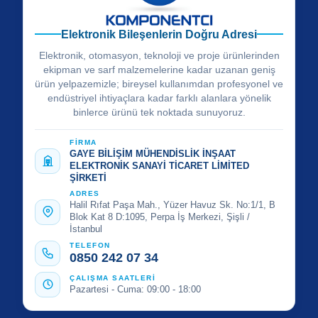
Elektronik Bileşenlerin Doğru Adresi
Elektronik, otomasyon, teknoloji ve proje ürünlerinden
ekipman ve sarf malzemelerine kadar uzanan geniş
ürün yelpazemizle; bireysel kullanımdan profesyonel ve
endüstriyel ihtiyaçlara kadar farklı alanlara yönelik
binlerce ürünü tek noktada sunuyoruz.
FİRMA
GAYE BİLİŞİM MÜHENDİSLİK İNŞAAT
ELEKTRONİK SANAYİ TİCARET LİMİTED
ŞİRKETİ
ADRES
Halil Rıfat Paşa Mah., Yüzer Havuz Sk. No:1/1, B
Blok Kat 8 D:1095, Perpa İş Merkezi, Şişli /
İstanbul
TELEFON
0850 242 07 34
ÇALIŞMA SAATLERİ
Pazartesi - Cuma: 09:00 - 18:00