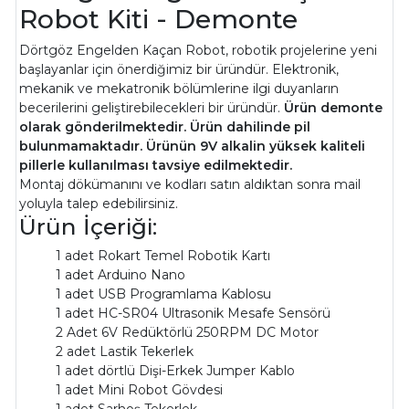
Robot Kiti - Demonte
Dörtgöz Engelden Kaçan Robot, robotik projelerine yeni
başlayanlar için önerdiğimiz bir üründür. Elektronik,
mekanik ve mekatronik bölümlerine ilgi duyanların
becerilerini geliştirebilecekleri bir üründür.
Ürün demonte
olarak gönderilmektedir. Ürün dahilinde pil
bulunmamaktadır. Ürünün 9V alkalin yüksek kaliteli
pillerle kullanılması tavsiye edilmektedir.
Montaj dökümanını ve kodları satın aldıktan sonra mail
yoluyla talep edebilirsiniz.
Ürün İçeriği:
1 adet Rokart Temel Robotik Kartı
1 adet Arduino Nano
1 adet USB Programlama Kablosu
1 adet HC-SR04 Ultrasonik Mesafe Sensörü
2 Adet 6V Redüktörlü 250RPM DC Motor
2 adet Lastik Tekerlek
1 adet dörtlü Dişi-Erkek Jumper Kablo
1 adet Mini Robot Gövdesi
1 adet Sarhoş Tekerlek