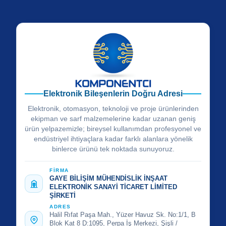
Elektronik Bileşenlerin Doğru Adresi
Elektronik, otomasyon, teknoloji ve proje ürünlerinden
ekipman ve sarf malzemelerine kadar uzanan geniş
ürün yelpazemizle; bireysel kullanımdan profesyonel ve
endüstriyel ihtiyaçlara kadar farklı alanlara yönelik
binlerce ürünü tek noktada sunuyoruz.
FİRMA
GAYE BİLİŞİM MÜHENDİSLİK İNŞAAT
ELEKTRONİK SANAYİ TİCARET LİMİTED
ŞİRKETİ
ADRES
Halil Rıfat Paşa Mah., Yüzer Havuz Sk. No:1/1, B
Blok Kat 8 D:1095, Perpa İş Merkezi, Şişli /