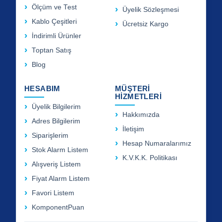
Ölçüm ve Test
Üyelik Sözleşmesi
Kablo Çeşitleri
Ücretsiz Kargo
İndirimli Ürünler
Toptan Satış
Blog
HESABIM
MÜŞTERİ
HİZMETLERİ
Üyelik Bilgilerim
Hakkımızda
Adres Bilgilerim
İletişim
Siparişlerim
Hesap Numaralarımız
Stok Alarm Listem
K.V.K.K. Politikası
Alışveriş Listem
Fiyat Alarm Listem
Favori Listem
KomponentPuan