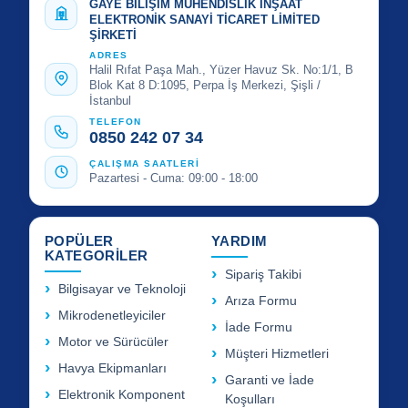
GAYE BİLİŞİM MÜHENDİSLİK İNŞAAT
ELEKTRONİK SANAYİ TİCARET LİMİTED
ŞİRKETİ
ADRES
Halil Rıfat Paşa Mah., Yüzer Havuz Sk. No:1/1, B
Blok Kat 8 D:1095, Perpa İş Merkezi, Şişli /
İstanbul
TELEFON
0850 242 07 34
ÇALIŞMA SAATLERİ
Pazartesi - Cuma: 09:00 - 18:00
POPÜLER
YARDIM
KATEGORİLER
Sipariş Takibi
Bilgisayar ve Teknoloji
Arıza Formu
Mikrodenetleyiciler
İade Formu
Motor ve Sürücüler
Müşteri Hizmetleri
Havya Ekipmanları
Garanti ve İade
Elektronik Komponent
Koşulları