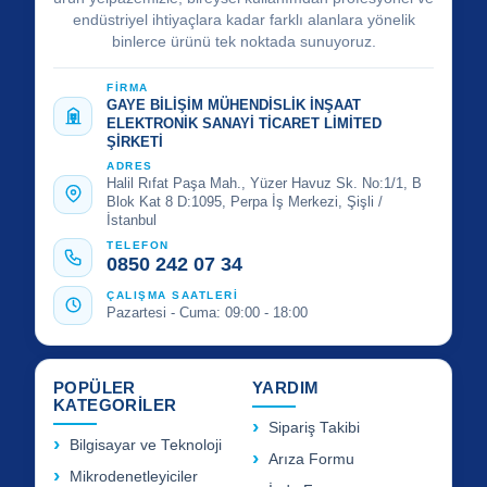
endüstriyel ihtiyaçlara kadar farklı alanlara yönelik
binlerce ürünü tek noktada sunuyoruz.
FİRMA
GAYE BİLİŞİM MÜHENDİSLİK İNŞAAT
ELEKTRONİK SANAYİ TİCARET LİMİTED
ŞİRKETİ
ADRES
Halil Rıfat Paşa Mah., Yüzer Havuz Sk. No:1/1, B
Blok Kat 8 D:1095, Perpa İş Merkezi, Şişli /
İstanbul
TELEFON
0850 242 07 34
ÇALIŞMA SAATLERİ
Pazartesi - Cuma: 09:00 - 18:00
POPÜLER
YARDIM
KATEGORİLER
Sipariş Takibi
Bilgisayar ve Teknoloji
Arıza Formu
Mikrodenetleyiciler