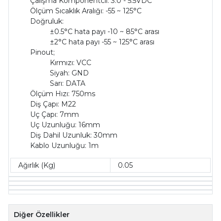
Çalışma Komponentciı: 3.0 - 5.5VDC
Ölçüm Sıcaklık Aralığı: -55 ~ 125°C
Doğruluk:
±0.5°C hata payı -10 ~ 85°C arası
±2°C hata payı -55 ~ 125°C arası
Pinout;
Kırmızı: VCC
Siyah: GND
Sarı: DATA
Ölçüm Hızı: 750ms
Diş Çapı: M22
Uç Çapı: 7mm
Uç Uzunluğu: 16mm
Diş Dahil Uzunluk: 30mm
Kablo Uzunluğu: 1m
Ağırlık (Kg)
0.05
Diğer Özellikler