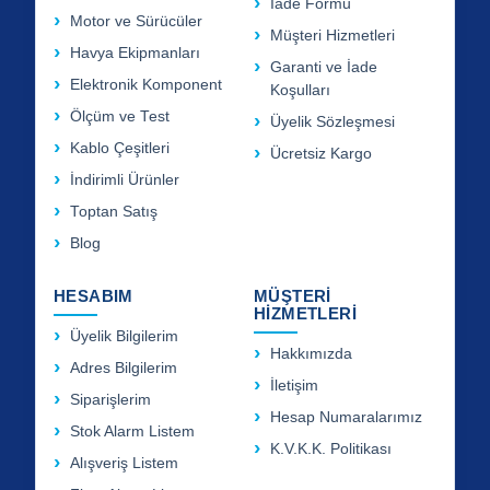
İade Formu
Motor ve Sürücüler
Müşteri Hizmetleri
Havya Ekipmanları
Garanti ve İade
Elektronik Komponent
Koşulları
Ölçüm ve Test
Üyelik Sözleşmesi
Kablo Çeşitleri
Ücretsiz Kargo
İndirimli Ürünler
Toptan Satış
Blog
HESABIM
MÜŞTERİ
HİZMETLERİ
Üyelik Bilgilerim
Hakkımızda
Adres Bilgilerim
İletişim
Siparişlerim
Hesap Numaralarımız
Stok Alarm Listem
K.V.K.K. Politikası
Alışveriş Listem