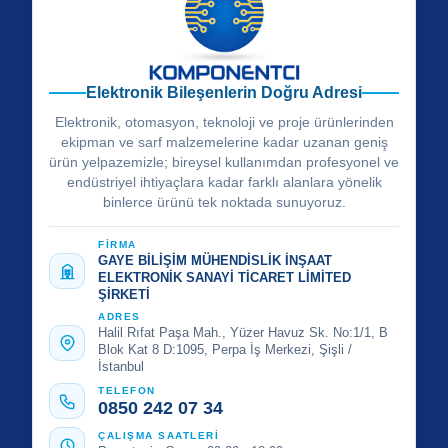
Elektronik Bileşenlerin Doğru Adresi
Elektronik, otomasyon, teknoloji ve proje ürünlerinden
ekipman ve sarf malzemelerine kadar uzanan geniş
ürün yelpazemizle; bireysel kullanımdan profesyonel ve
endüstriyel ihtiyaçlara kadar farklı alanlara yönelik
binlerce ürünü tek noktada sunuyoruz.
FİRMA
GAYE BİLİŞİM MÜHENDİSLİK İNŞAAT
ELEKTRONİK SANAYİ TİCARET LİMİTED
ŞİRKETİ
ADRES
Halil Rıfat Paşa Mah., Yüzer Havuz Sk. No:1/1, B
Blok Kat 8 D:1095, Perpa İş Merkezi, Şişli /
İstanbul
TELEFON
0850 242 07 34
ÇALIŞMA SAATLERİ