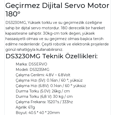
Geçirmez Dijital Servo Motor
180°
DS3230MG, Yüksek torklu ve su geçirmezlik özelliğine
sahip bir dijital servo motordur. 180 derecelik bir hareket
kapasitesine sahiptir. 30kg-cm tork değeri, yüksek
hassasiyetli olması ve su geçirmez olması başlıca tercih
edilme nedenleridir. Çeşitli robotik ve elektronik projelerde
gönül rahatlığıyla kullanabilirsiniz.
DS3230MG Teknik Özellikleri:
Marka: DSSERVO
Modeli: DS3235MG
Çalışma Gerilimi: 4.8V ~ 6.8Volt
Çalışma Hızı (5V): 0.16sn / 60 °, yüksüz
Çalışma Hızı (6.8V): 0.14sn / 60 ° yüksüz
Durma Torku (5.0V): 26kg / cm
Durma Torku (6,8 V): 30 kg / cm
Çalışma Frekansı: 1520?s / 333hz
Ağırlık: 67g
Boyut: 40.5 * 40 * 20mm