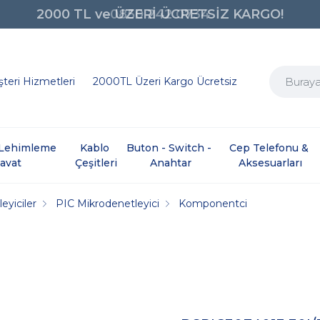
0850 242 0734
teri Hizmetleri
2000TL Üzeri Kargo Ücretsiz
e Lehimleme 
Kablo 
Buton - Switch - 
Cep Telefonu & 
davat
Çeşitleri
Anahtar
Aksesuarları
eyiciler
PIC Mikrodenetleyici
Komponentci