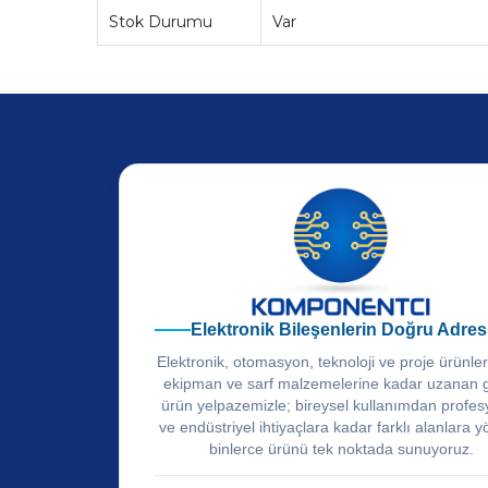
Stok Durumu
Var
Elektronik Bileşenlerin Doğru Adres
Elektronik, otomasyon, teknoloji ve proje ürünle
ekipman ve sarf malzemelerine kadar uzanan 
ürün yelpazemizle; bireysel kullanımdan profes
ve endüstriyel ihtiyaçlara kadar farklı alanlara y
binlerce ürünü tek noktada sunuyoruz.