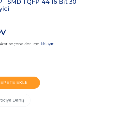
PT SMD TQFP-44 16-Bit 30
ici
DV
ksit seçenekleri için
tıklayın.
SEPETE EKLE
tıcıya Danış