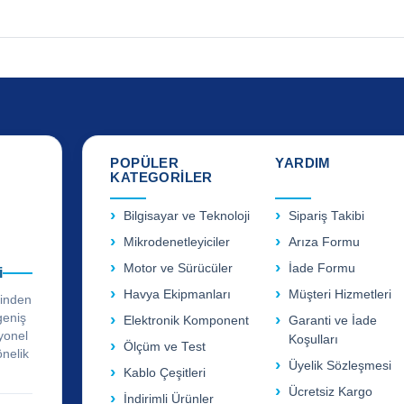
POPÜLER
YARDIM
KATEGORİLER
Bilgisayar ve Teknoloji
Sipariş Takibi
Mikrodenetleyiciler
Arıza Formu
Motor ve Sürücüler
İade Formu
i
Havya Ekipmanları
Müşteri Hizmetleri
rinden
geniş
Elektronik Komponent
Garanti ve İade
yonel
Koşulları
Ölçüm ve Test
önelik
Üyelik Sözleşmesi
Kablo Çeşitleri
Ücretsiz Kargo
İndirimli Ürünler