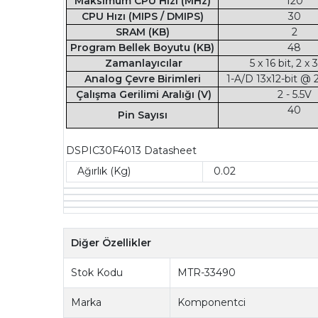
Maksimum CPU Hızı (MHz)
120
CPU Hızı (MIPS / DMIPS)
30
SRAM (KB)
2
Program Bellek Boyutu (KB)
48
Zamanlayıcılar
5 x 16 bit, 2 x 
Analog Çevre Birimleri
1-A/D 13x12-bit @ 
Çalışma Gerilimi Aralığı (V)
2 - 5.5V
40
Pin Sayısı
DSPIC30F4013 Datasheet
Ağırlık (Kg)
0.02
Diğer Özellikler
Stok Kodu
MTR-33490
Marka
Komponentci