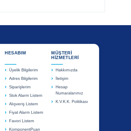
HESABIM
MÜŞTERİ
HİZMETLERİ
Üyelik Bilgilerim
Hakkımızda
Adres Bilgilerim
İletişim
Siparişlerim
Hesap
Numaralarımız
Stok Alarm Listem
K.V.K.K. Politikası
Alışveriş Listem
Fiyat Alarm Listem
Favori Listem
KomponentPuan