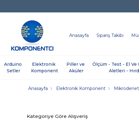
Anasayfa
Sipariş Takibi
Müş
Arduino 
Elektronik 
Piller ve 
Ölçüm - Test - El V
Setler
Komponent
Aküler
Aletleri - Hır
Anasayfa
Elektronik Komponent
Mikrodenetl
Kategoriye Göre Alışveriş