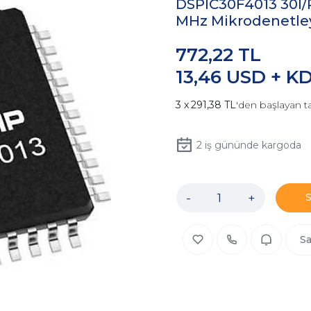
DSPIC30F4013 30I/
MHz Mikrodenetley
772,22 TL
13,46 USD + K
291,38 TL
'den başlayan ta
2
iş gününde kargoda
-
+
Sa