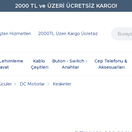
2000 TL ve ÜZERİ ÜCRETSİZ KARGO!
0850 242 0734
teri Hizmetleri
2000TL Üzeri Kargo Ücretsiz
e Lehimleme 
Kablo 
Buton - Switch - 
Cep Telefonu & 
davat
Çeşitleri
Anahtar
Aksesuarları
ücüler
DC Motorlar
Keskinler