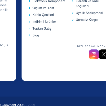
geniş
Elektronik Komponent
Garanti ve İade
yonel
Koşulları
Ölçüm ve Test
önelik
Üyelik Sözleşmesi
Kablo Çeşitleri
Ücretsiz Kargo
İndirimli Ürünler
Toptan Satış
Blog
1/1, B
BİZİ SOSYAL MEDY
© Copyright 2005 - 2026