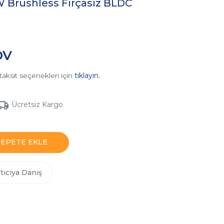
Brushless Fırçasız BLDC
DV
taksit seçenekleri için
tıklayın.
Ücretsiz Kargo
SEPETE EKLE
tıcıya Danış