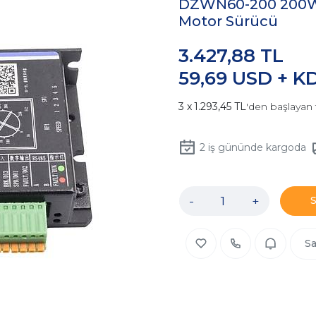
DZWN60-200 200W 
Motor Sürücü
3.427,88 TL
59,69 USD + K
1.293,45 TL
'den başlayan 
2
iş gününde kargoda
-
+
Sa