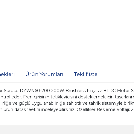
ekleri
Ürün Yorumları
Teklif İste
rücü DZWN60-200 200W Brushless Fırçasız BLDC Motor Sürücü,EC
l eder. Fren girişinin tetikleyicisini desteklemek için tasarlanm
enilirliğe ve güçlü uygulanabilirliğe sahiptir ve tahrik sistemiyle b
lan ürün datasheetini inceleyebilirsiniz. Özellikler Besleme Volta