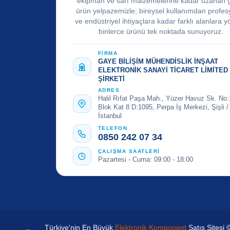
ekipman ve sarf malzemelerine kadar uzanan 
ürün yelpazemizle; bireysel kullanımdan profes
ve endüstriyel ihtiyaçlara kadar farklı alanlara y
binlerce ürünü tek noktada sunuyoruz.
FİRMA
GAYE BİLİŞİM MÜHENDİSLİK İNŞAAT
ELEKTRONİK SANAYİ TİCARET LİMİTED
ŞİRKETİ
ADRES
Halil Rıfat Paşa Mah., Yüzer Havuz Sk. No:
Blok Kat 8 D:1095, Perpa İş Merkezi, Şişli /
İstanbul
TELEFON
0850 242 07 34
ÇALIŞMA SAATLERİ
Pazartesi - Cuma: 09:00 - 18:00
Türkiye'nin En Büyük
Elektronik Komponent
Satış Sitesi 