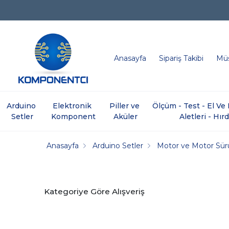
Anasayfa
Sipariş Takibi
Müş
Arduino 
Elektronik 
Piller ve 
Ölçüm - Test - El V
Setler
Komponent
Aküler
Aletleri - Hır
Anasayfa
Arduino Setler
Motor ve Motor Sür
Kategoriye Göre Alışveriş