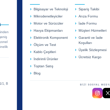
Bilgisayar ve Teknoloji
Sipariş Takibi
Mikrodenetleyiciler
Arıza Formu
Motor ve Sürücüler
İade Formu
i
Havya Ekipmanları
Müşteri Hizmetleri
rinden
geniş
Elektronik Komponent
Garanti ve İade
yonel
Koşulları
Ölçüm ve Test
önelik
Üyelik Sözleşmesi
Kablo Çeşitleri
Ücretsiz Kargo
İndirimli Ürünler
Toptan Satış
Blog
1/1, B
BİZİ SOSYAL MEDY