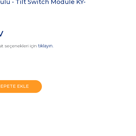
lü - Tilt Switch Module KY-
V
it seçenekleri için
tıklayın.
SEPETE EKLE