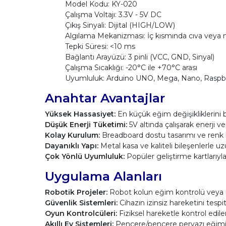
Model Kodu: KY-020
Çalışma Voltajı: 3.3V - 5V DC
Çıkış Sinyali: Dijital (HIGH/LOW)
Algılama Mekanizması: İç kısmında cıva veya m
Tepki Süresi: <10 ms
Bağlantı Arayüzü: 3 pinli (VCC, GND, Sinyal)
Çalışma Sıcaklığı: -20°C ile +70°C arası
Uyumluluk: Arduino UNO, Mega, Nano, Raspbe
Anahtar Avantajlar
Yüksek Hassasiyet:
En küçük eğim değişikliklerini bil
Düşük Enerji Tüketimi:
5V altında çalışarak enerji ver
Kolay Kurulum:
Breadboard dostu tasarımı ve renk ko
Dayanıklı Yapı:
Metal kasa ve kaliteli bileşenlerle u
Çok Yönlü Uyumluluk:
Popüler geliştirme kartlarıy
Uygulama Alanları
Robotik Projeler:
Robot kolun eğim kontrolü veya m
Güvenlik Sistemleri:
Cihazın izinsiz hareketini tespi
Oyun Kontrolcüleri:
Fiziksel hareketle kontrol edilen
Akıllı Ev Sistemleri:
Pencere/pencere pervazı eğimin