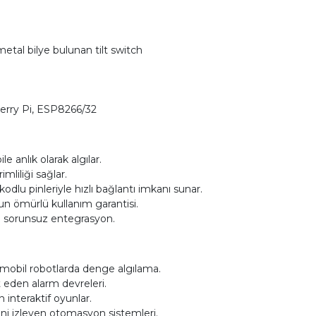
etal bilye bulunan tilt switch
rry Pi, ESP8266/32
e anlık olarak algılar.
imliliği sağlar.
dlu pinleriyle hızlı bağlantı imkanı sunar.
zun ömürlü kullanım garantisi.
la sorunsuz entegrasyon.
obil robotlarda denge algılama.
t eden alarm devreleri.
 interaktif oyunlar.
i izleyen otomasyon sistemleri.