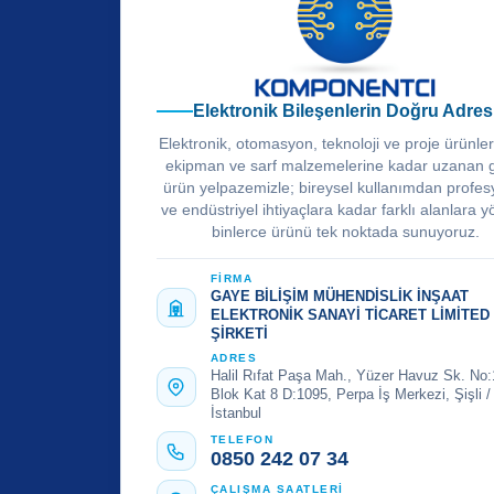
Elektronik Bileşenlerin Doğru Adres
Elektronik, otomasyon, teknoloji ve proje ürünle
ekipman ve sarf malzemelerine kadar uzanan 
ürün yelpazemizle; bireysel kullanımdan profes
ve endüstriyel ihtiyaçlara kadar farklı alanlara y
binlerce ürünü tek noktada sunuyoruz.
FİRMA
GAYE BİLİŞİM MÜHENDİSLİK İNŞAAT
ELEKTRONİK SANAYİ TİCARET LİMİTED
ŞİRKETİ
ADRES
Halil Rıfat Paşa Mah., Yüzer Havuz Sk. No:
Blok Kat 8 D:1095, Perpa İş Merkezi, Şişli /
İstanbul
TELEFON
0850 242 07 34
ÇALIŞMA SAATLERİ