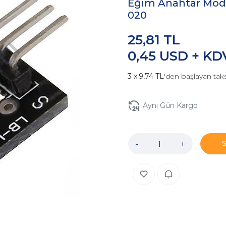
Eğim Anahtar Modü
020
25,81 TL
0,45 USD + KD
9,74 TL
'den başlayan taks
Aynı Gün Kargo
-
+