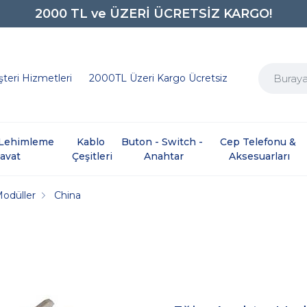
2000 TL ve ÜZERİ ÜCRETSİZ KARGO!
0850 242 0734
teri Hizmetleri
2000TL Üzeri Kargo Ücretsiz
e Lehimleme 
Kablo 
Buton - Switch - 
Cep Telefonu & 
davat
Çeşitleri
Anahtar
Aksesuarları
Modüller
China