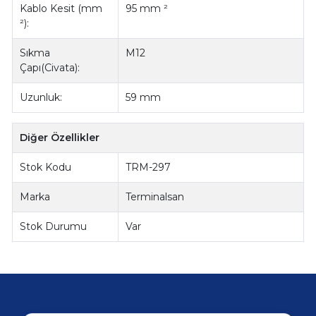
Kablo Kesit (mm
95 mm ²
²):
Sıkma
M12
Çapı(Civata):
Uzunluk:
59 mm
Diğer Özellikler
Stok Kodu
TRM-297
Marka
Terminalsan
Stok Durumu
Var