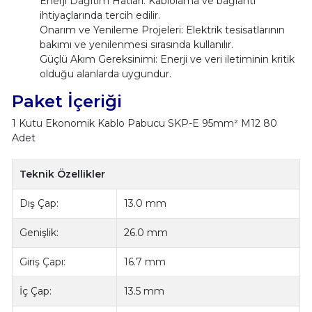
Enerji Dağıtım Hatları: Kablolama ve bağlantı
ihtiyaçlarında tercih edilir.
Onarım ve Yenileme Projeleri: Elektrik tesisatlarının
bakımı ve yenilenmesi sırasında kullanılır.
Güçlü Akım Gereksinimi: Enerji ve veri iletiminin kritik
olduğu alanlarda uygundur.
Paket İçeriği
1 Kutu Ekonomik Kablo Pabucu SKP-E 95mm² M12 80
Adet
Teknik Özellikler
Dış Çap:
13.0 mm
Genişlik:
26.0 mm
Giriş Çapı:
16.7 mm
İç Çap:
13.5 mm