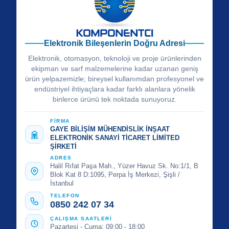
Elektronik Bileşenlerin Doğru Adresi
Elektronik, otomasyon, teknoloji ve proje ürünlerinden
ekipman ve sarf malzemelerine kadar uzanan geniş
ürün yelpazemizle; bireysel kullanımdan profesyonel ve
endüstriyel ihtiyaçlara kadar farklı alanlara yönelik
binlerce ürünü tek noktada sunuyoruz.
FİRMA
GAYE BİLİŞİM MÜHENDİSLİK İNŞAAT
ELEKTRONİK SANAYİ TİCARET LİMİTED
ŞİRKETİ
ADRES
Halil Rıfat Paşa Mah., Yüzer Havuz Sk. No:1/1, B
Blok Kat 8 D:1095, Perpa İş Merkezi, Şişli /
İstanbul
TELEFON
0850 242 07 34
ÇALIŞMA SAATLERİ
Pazartesi - Cuma: 09:00 - 18:00