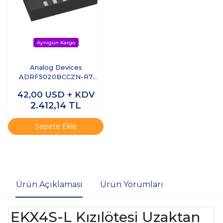
Analog Devices
ADRF5020BCCZN-R7
9kHz–30GHz SPDT RF
42,00
USD + KDV
Anahtar Silicon Switch
2.412,14
TL
Sepete Ekle
Ürün Açıklaması
Ürün Yorumları
EKX4S-L Kızılötesi Uzaktan