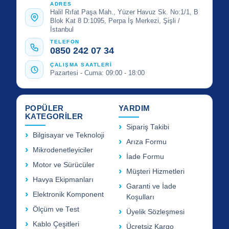
ADRES
Halil Rıfat Paşa Mah., Yüzer Havuz Sk. No:1/1, B
Blok Kat 8 D:1095, Perpa İş Merkezi, Şişli /
İstanbul
TELEFON
0850 242 07 34
ÇALIŞMA SAATLERİ
Pazartesi - Cuma: 09:00 - 18:00
POPÜLER
YARDIM
KATEGORİLER
Sipariş Takibi
Bilgisayar ve Teknoloji
Arıza Formu
Mikrodenetleyiciler
İade Formu
Motor ve Sürücüler
Müşteri Hizmetleri
Havya Ekipmanları
Garanti ve İade
Elektronik Komponent
Koşulları
Ölçüm ve Test
Üyelik Sözleşmesi
Kablo Çeşitleri
Ücretsiz Kargo