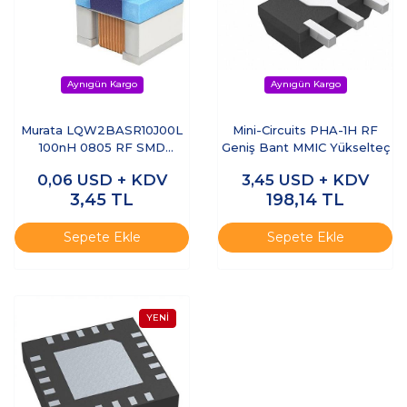
Murata LQW2BASR10J00L
Mini-Circuits PHA-1H RF
100nH 0805 RF SMD
Geniş Bant MMIC Yükselteç
Endüktör
0,06
USD + KDV
3,45
USD + KDV
3,45
TL
198,14
TL
Sepete Ekle
Sepete Ekle