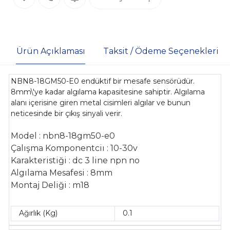
Ürün Açıklaması
Taksit / Ödeme Seçenekleri
NBN8-18GM50-E0 endüktif bir mesafe sensörüdür.
8mm\'ye kadar algılama kapasitesine sahiptir. Algılama
alanı içerisine giren metal cisimleri algılar ve bunun
neticesinde bir çıkış sinyali verir.
Model : nbn8-18gm50-e0
Çalışma Komponentciı : 10-30v
Karakteristiği : dc 3 line npn no
Algılama Mesafesi : 8mm
Montaj Deliği : m18
Ağırlık (Kg)
0.1