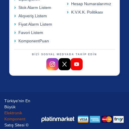
Hesap Numaralarımız
Stok Alarm Listem
K.V.K.K. Politikası
Alışveriş Listem
Fiyat Alarm Listem
Favori Listem
KomponentPuan
BİZİ SOSYAL MEDYADA TAKİP EDİN
Türkiye'nin En
Büyük
Elektronik
Komponent
Satış Sitesi ©