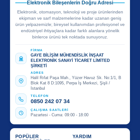
Elektronik Bileşenlerin Doğru Adresi
Elektronik, otomasyon, teknoloji ve proje ürünlerinden
ekipman ve sarf malzemelerine kadar uzanan geniş
ürün yelpazemizle; bireysel kullanımdan profesyonel ve
endüstriyel ihtiyaçlara kadar farklı alanlara yönelik
binlerce ürünü tek noktada sunuyoruz.
FİRMA
GAYE BİLİŞİM MÜHENDİSLİK İNŞAAT
ELEKTRONİK SANAYİ TİCARET LİMİTED
ŞİRKETİ
ADRES
Halil Rıfat Paşa Mah., Yüzer Havuz Sk. No:1/1, B
Blok Kat 8 D:1095, Perpa İş Merkezi, Şişli /
İstanbul
TELEFON
0850 242 07 34
ÇALIŞMA SAATLERİ
Pazartesi - Cuma: 09:00 - 18:00
POPÜLER
YARDIM