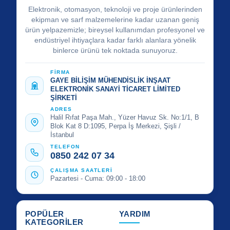
Elektronik, otomasyon, teknoloji ve proje ürünlerinden
ekipman ve sarf malzemelerine kadar uzanan geniş
ürün yelpazemizle; bireysel kullanımdan profesyonel ve
endüstriyel ihtiyaçlara kadar farklı alanlara yönelik
binlerce ürünü tek noktada sunuyoruz.
FİRMA
GAYE BİLİŞİM MÜHENDİSLİK İNŞAAT
ELEKTRONİK SANAYİ TİCARET LİMİTED
ŞİRKETİ
ADRES
Halil Rıfat Paşa Mah., Yüzer Havuz Sk. No:1/1, B
Blok Kat 8 D:1095, Perpa İş Merkezi, Şişli /
İstanbul
TELEFON
0850 242 07 34
ÇALIŞMA SAATLERİ
Pazartesi - Cuma: 09:00 - 18:00
POPÜLER
YARDIM
KATEGORİLER