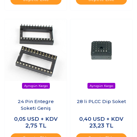
24 Pin Entegre
28 li PLCC Dip Soket
Soketi Geniş
0,05
USD + KDV
0,40
USD + KDV
2,75
TL
23,23
TL