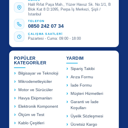
Halil Rıfat Paşa Mah., Yüzer Havuz Sk. No:1/1, B
Blok Kat 8 D:1095, Perpa İş Merkezi, Şişli /
İstanbul
TELEFON
0850 242 07 34
ÇALIŞMA SAATLERİ
Pazartesi - Cuma: 09:00 - 18:00
POPÜLER
YARDIM
KATEGORİLER
Sipariş Takibi
Bilgisayar ve Teknoloji
Arıza Formu
Mikrodenetleyiciler
İade Formu
Motor ve Sürücüler
Müşteri Hizmetleri
Havya Ekipmanları
Garanti ve İade
Elektronik Komponent
Koşulları
Ölçüm ve Test
Üyelik Sözleşmesi
Kablo Çeşitleri
Ücretsiz Kargo