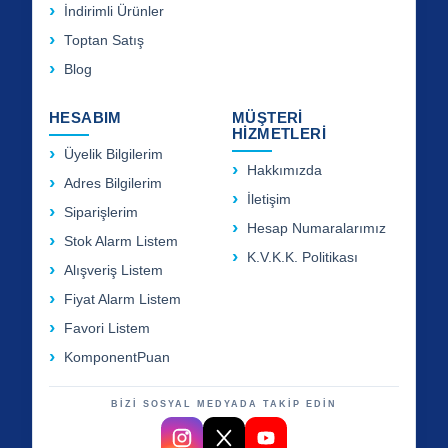
İndirimli Ürünler
Toptan Satış
Blog
HESABIM
MÜŞTERİ
HİZMETLERİ
Üyelik Bilgilerim
Hakkımızda
Adres Bilgilerim
İletişim
Siparişlerim
Hesap Numaralarımız
Stok Alarm Listem
K.V.K.K. Politikası
Alışveriş Listem
Fiyat Alarm Listem
Favori Listem
KomponentPuan
BİZİ SOSYAL MEDYADA TAKİP EDİN