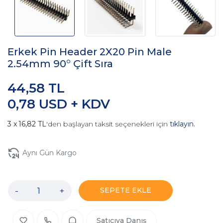
Erkek Pin Header 2X20 Pin Male
2.54mm 90° Çift Sıra
44,58 TL
0,78 USD + KDV
16,82 TL
'den başlayan taksit seçenekleri için
tıklayın.
Aynı Gün Kargo
-
+
SEPETE EKLE
Satıcıya Danış