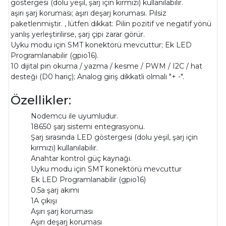
göstergesi (dolu yeşil, şarj için kırmızı) kullanılabilir.
aşırı şarj koruması; aşırı deşarj koruması. Pilsiz
paketlenmiştir. , lütfen dikkat: Pilin pozitif ve negatif yönü
yanlış yerleştirilirse, şarj çipi zarar görür.
Uyku modu için SMT konektörü mevcuttur; Ek LED
Programlanabilir (gpio16).
10 dijital pin okuma / yazma / kesme / PWM / I2C / hat
desteği (D0 hariç); Analog giriş dikkatli olmalı "+ -".
Özellikler:
Nodemcu ile uyumludur.
18650 şarj sistemi entegrasyonu.
Şarj sırasında LED göstergesi (dolu yeşil, şarj için
kırmızı) kullanılabilir.
Anahtar kontrol güç kaynağı.
Uyku modu için SMT konektörü mevcuttur
Ek LED Programlanabilir (gpio16)
0.5a şarj akımı
1A çıkışı
Aşırı şarj koruması
Aşırı deşarj koruması