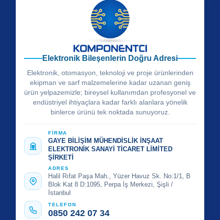
Elektronik Bileşenlerin Doğru Adresi
Elektronik, otomasyon, teknoloji ve proje ürünlerinden
ekipman ve sarf malzemelerine kadar uzanan geniş
ürün yelpazemizle; bireysel kullanımdan profesyonel ve
endüstriyel ihtiyaçlara kadar farklı alanlara yönelik
binlerce ürünü tek noktada sunuyoruz.
FİRMA
GAYE BİLİŞİM MÜHENDİSLİK İNŞAAT
ELEKTRONİK SANAYİ TİCARET LİMİTED
ŞİRKETİ
ADRES
Halil Rıfat Paşa Mah., Yüzer Havuz Sk. No:1/1, B
Blok Kat 8 D:1095, Perpa İş Merkezi, Şişli /
İstanbul
TELEFON
0850 242 07 34