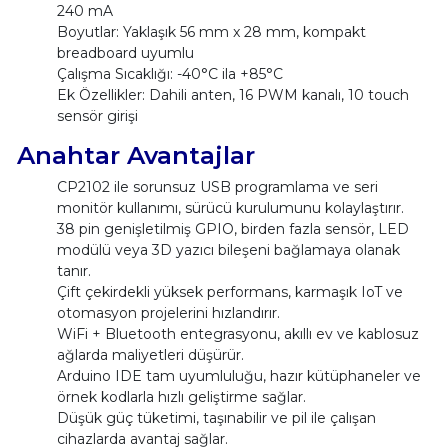
240 mA
Boyutlar: Yaklaşık 56 mm x 28 mm, kompakt
breadboard uyumlu
Çalışma Sıcaklığı: -40°C ila +85°C
Ek Özellikler: Dahili anten, 16 PWM kanalı, 10 touch
sensör girişi
Anahtar Avantajlar
CP2102 ile sorunsuz USB programlama ve seri
monitör kullanımı, sürücü kurulumunu kolaylaştırır.
38 pin genişletilmiş GPIO, birden fazla sensör, LED
modülü veya 3D yazıcı bileşeni bağlamaya olanak
tanır.
Çift çekirdekli yüksek performans, karmaşık IoT ve
otomasyon projelerini hızlandırır.
WiFi + Bluetooth entegrasyonu, akıllı ev ve kablosuz
ağlarda maliyetleri düşürür.
Arduino IDE tam uyumluluğu, hazır kütüphaneler ve
örnek kodlarla hızlı geliştirme sağlar.
Düşük güç tüketimi, taşınabilir ve pil ile çalışan
cihazlarda avantaj sağlar.