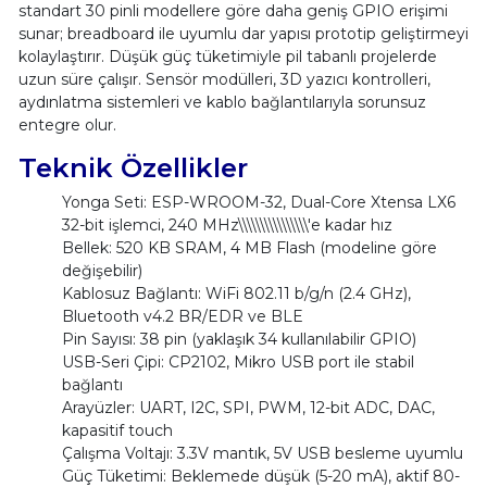
standart 30 pinli modellere göre daha geniş GPIO erişimi
sunar; breadboard ile uyumlu dar yapısı prototip geliştirmeyi
kolaylaştırır. Düşük güç tüketimiyle pil tabanlı projelerde
uzun süre çalışır. Sensör modülleri, 3D yazıcı kontrolleri,
aydınlatma sistemleri ve kablo bağlantılarıyla sorunsuz
entegre olur.
Teknik Özellikler
Yonga Seti: ESP-WROOM-32, Dual-Core Xtensa LX6
32-bit işlemci, 240 MHz\\\\\\\\\\\\\\\\'e kadar hız
Bellek: 520 KB SRAM, 4 MB Flash (modeline göre
değişebilir)
Kablosuz Bağlantı: WiFi 802.11 b/g/n (2.4 GHz),
Bluetooth v4.2 BR/EDR ve BLE
Pin Sayısı: 38 pin (yaklaşık 34 kullanılabilir GPIO)
USB-Seri Çipi: CP2102, Mikro USB port ile stabil
bağlantı
Arayüzler: UART, I2C, SPI, PWM, 12-bit ADC, DAC,
kapasitif touch
Çalışma Voltajı: 3.3V mantık, 5V USB besleme uyumlu
Güç Tüketimi: Beklemede düşük (5-20 mA), aktif 80-