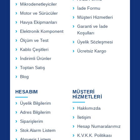
Mikrodenetleyiciler
İade Formu
Motor ve Sürücüler
Müşteri Hizmetleri
Havya Ekipmanları
Garanti ve İade
Elektronik Komponent
Koşulları
Ölçüm ve Test
Üyelik Sözleşmesi
Kablo Çeşitleri
Ücretsiz Kargo
İndirimli Ürünler
Toptan Satış
Blog
HESABIM
MÜŞTERİ
HİZMETLERİ
Üyelik Bilgilerim
Hakkımızda
Adres Bilgilerim
İletişim
Siparişlerim
Hesap Numaralarımız
Stok Alarm Listem
K.V.K.K. Politikası
Alışveriş Listem