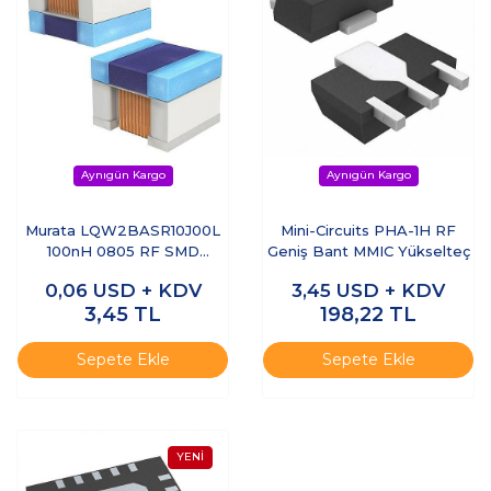
Murata LQW2BASR10J00L
Mini-Circuits PHA-1H RF
100nH 0805 RF SMD
Geniş Bant MMIC Yükselteç
Endüktör
0,06
USD + KDV
3,45
USD + KDV
3,45
TL
198,22
TL
Sepete Ekle
Sepete Ekle