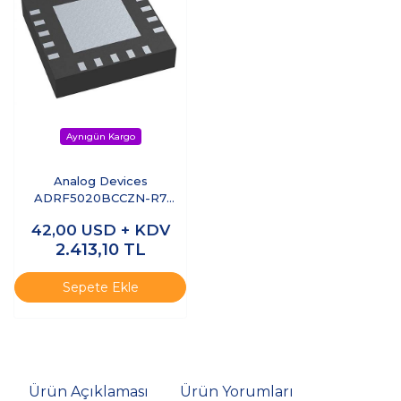
Analog Devices
ADRF5020BCCZN-R7
9kHz–30GHz SPDT RF
42,00
USD + KDV
Anahtar Silicon Switch
2.413,10
TL
Sepete Ekle
Ürün Açıklaması
Ürün Yorumları