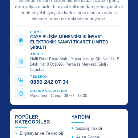
ekipman ve sarf malzemelerine kadar uzanan geniş
ürün yelpazemizle; bireysel kullanımdan profesyonel ve
endüstriyel ihtiyaçlara kadar farklı alanlara yönelik
binlerce ürünü tek noktada sunuyoruz.
FİRMA
GAYE BİLİŞİM MÜHENDİSLİK İNŞAAT
ELEKTRONİK SANAYİ TİCARET LİMİTED
ŞİRKETİ
ADRES
Halil Rıfat Paşa Mah., Yüzer Havuz Sk. No:1/1, B
Blok Kat 8 D:1095, Perpa İş Merkezi, Şişli /
İstanbul
TELEFON
0850 242 07 34
ÇALIŞMA SAATLERİ
Pazartesi - Cuma: 09:00 - 18:00
POPÜLER
YARDIM
KATEGORİLER
Sipariş Takibi
Bilgisayar ve Teknoloji
Arıza Formu