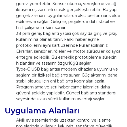
görevi yönetebilir. Sensör okuma, veri işleme ve ağ
iletişimi eş zamanlı olarak gerçekleştirilebilir. Bu yapı
gerçek zamanlı uygulamalarda akıcı performans elde
edilmesini sağlar. Gelişmiş projelerde dahi stabil ve
hızlı çalışma imkânı sunar.
38 pinli geniş bağlantı yapısı çok sayıda giriş ve çıkış
kullanımına olanak tanır. Farklı haberleşme
protokollerini aynı kart üzerinde kullanabilirsiniz.
Ekranlar, sensörler, röleler ve motor sürücüler kolayca
entegre edilebilir. Bu esneklik prototipleme sürecini
hızlandırır ve tasarım özgürlüğü sağlar.
Type-C USB bağlantısı modern cihazlarla uyumlu ve
sağlam bir fiziksel bağlantı sunar. Güç aktarımı daha
stabil olduğu için ani bağlantı kopmaları azalır.
Programlama ve seri haberleşme işlemleri daha
güvenli şekilde yapılabilir. Güncel bağlantı standardı
sayesinde uzun süreli kullanım avantajı sağlar.
Uygulama Alanları
Akıllı ev sistemlerinde uzaktan kontrol ve izleme
projelerinde kullanılır. Işık, priz, sensör ve güvenlik