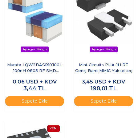
Murata LQW2BASR10J00L
Mini-Circuits PHA-1H RF
100nH 0805 RF SMD
Geniş Bant MMIC Yükselteç
Endüktör
0,06
USD + KDV
3,45
USD + KDV
3,44
TL
198,01
TL
Sepete Ekle
Sepete Ekle