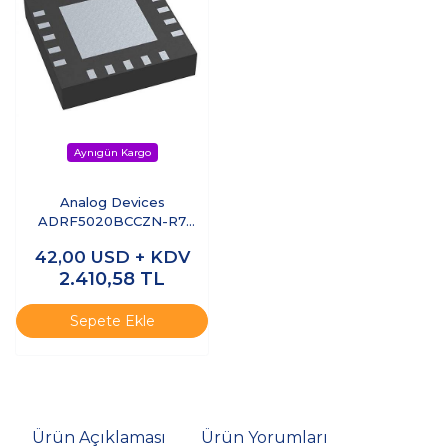
Analog Devices
ADRF5020BCCZN-R7
9kHz–30GHz SPDT RF
42,00
USD + KDV
Anahtar Silicon Switch
2.410,58
TL
Sepete Ekle
Ürün Açıklaması
Ürün Yorumları