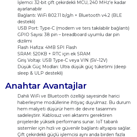
İşlemci: 32-bit çift çekirdekli MCU, 240 MHz'e kadar
ayarlanabilir
Bağlantı: WiFi 802.11 b/g/n + Bluetooth v4.2 (BLE
destekli)
USB Port: Type-C (modern ve ters takılabilir bağlantı)
GPIO Sayısı: 38 pin – breadboard uyumlu dar pin
dizilimi
Flash Hafıza: 4MB SPI Flash
SRAM: 520KB + RTC için ek SRAM
Giriş Voltajı: USB Type-C veya VIN (5V–12V)
Düşük Güç Modları: Ultra düşük güç tüketimi (deep
sleep & ULP destekli)
Anahtar Avantajlar
Dahili WiFi ve Bluetooth özelliği sayesinde harici
haberleşme modüllerine ihtiyaç duyulmaz. Bu durum
hem maliyeti düşürür hem de devre tasarımını
sadeleştirir. Kablosuz veri aktarımı gerektiren
projelerde yüksek performans sunar. IoT tabanlı
sistemler için hızlı ve güvenilir bağlantı altyapısı sağlar.
Çift çekirdekli güçlü işlemcisi aynı anda birden fazla