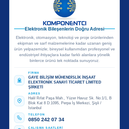
Elektronik Bileşenlerin Doğru Adresi
Elektronik, otomasyon, teknoloji ve proje ürünlerinden
ekipman ve sarf malzemelerine kadar uzanan geniş
ürün yelpazemizle; bireysel kullanımdan profesyonel ve
endüstriyel ihtiyaçlara kadar farklı alanlara yönelik
binlerce ürünü tek noktada sunuyoruz.
FİRMA
GAYE BİLİŞİM MÜHENDİSLİK İNŞAAT
ELEKTRONİK SANAYİ TİCARET LİMİTED
ŞİRKETİ
ADRES
Halil Rıfat Paşa Mah., Yüzer Havuz Sk. No:1/1, B
Blok Kat 8 D:1095, Perpa İş Merkezi, Şişli /
İstanbul
TELEFON
0850 242 07 34
ÇALIŞMA SAATLERİ