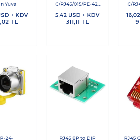
in Yuva
C/RJ45/015/PE-42-
C/RJ
001 Su Geçirmez
001 
USD + KDV
5,42
USD + KDV
16,0
Ethernet
,02
TL
311,11
TL
9
Konnektörü - Erkek
Konne
P-24-
RJ45 8P to DIP
RJ45 