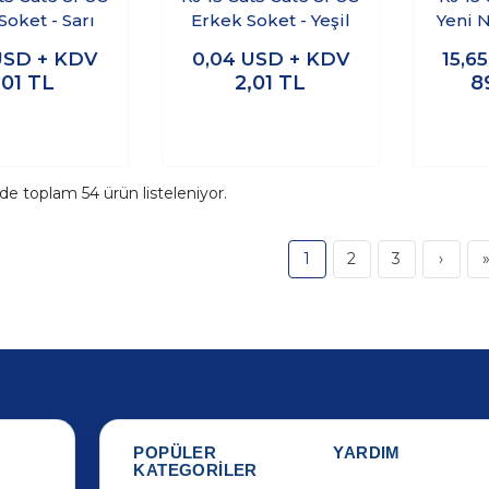
Soket - Sarı
Erkek Soket - Yeşil
Yeni 
USD + KDV
0,04
USD + KDV
15,6
,01
TL
2,01
TL
8
ide toplam
54
ürün listeleniyor.
1
2
3
›
POPÜLER
YARDIM
KATEGORİLER