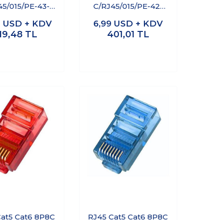
45/015/PE-43-
C/RJ45/015/PE-42-
Su Geçirmez
001 Su Geçirmez
2
USD + KDV
6,99
USD + KDV
Ethernet
Ethernet
19,48
TL
401,01
TL
ktörü - Erkek
Konnektörü - Erkek
Cat5 Cat6 8P8C
RJ45 Cat5 Cat6 8P8C