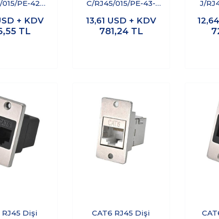
/015/PE-42-
C/RJ45/015/PE-43-
J/RJ
u Geçirmez
001A Su Geçirmez
201A
USD + KDV
13,61
USD + KDV
12,6
hernet
Ethernet
6,55
TL
781,24
TL
7
örü - Erkek
Konnektörü - Erkek
Konn
 RJ45 Dişi
CAT6 RJ45 Dişi
CAT6