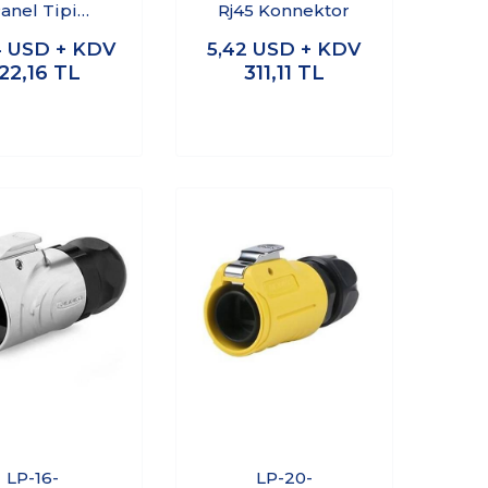
anel Tipi
Rj45 Konnektor
onnektör -
4
USD + KDV
5,42
USD + KDV
SCAT6A-C
22,16
TL
311,11
TL
LP-16-
LP-20-