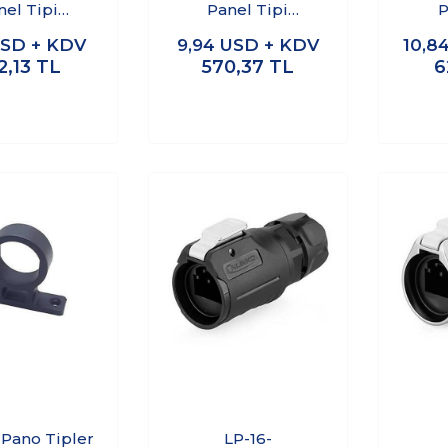
nel Tipi
Panel Tipi
P
tör - SCAT6-
Konnektör Gümüş -
K
SD + KDV
9,94
USD + KDV
10,8
C
SCAT6-C
2,13
TL
570,37
TL
6
 Pano Tipler
LP-16-