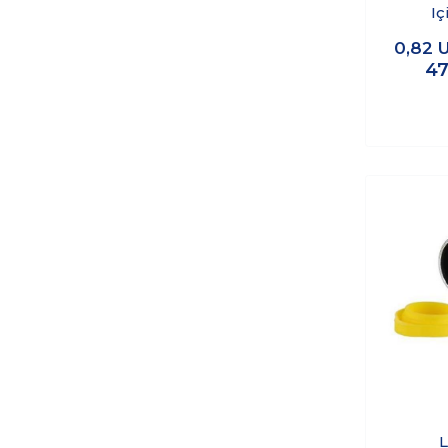
Iç
0,82
47
L