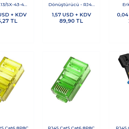
213/SX-43-401
Dönüştürücü - RJ45
Er
Geçirmez
Breakout Modülü
USD + KDV
1,57
USD + KDV
0,0
hernet
5,27
TL
89,90
TL
törü - Dişi
t5 Cat6 8P8C
RJ45 Cat5 Cat6 8P8C
RJ45 