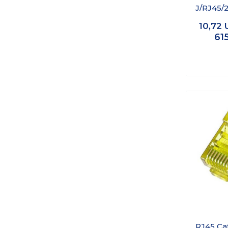
J/RJ45/
Su 
10,72
Et
61
Konnek
RJ45 Ca