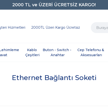
0850 242 0734
teri Hizmetleri
2000TL Üzeri Kargo Ücretsiz
e Lehimleme 
Kablo 
Buton - Switch - 
Cep Telefonu & 
davat
Çeşitleri
Anahtar
Aksesuarları
Ethernet Bağlantı Soketi