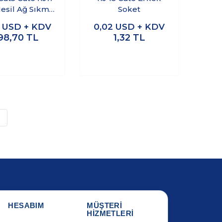
Nesil Ağ Sıkma
Soket
Pensesi
5
USD + KDV
0,02
USD + KDV
98,70
TL
1,32
TL
»
HESABIM
MÜŞTERİ
HİZMETLERİ