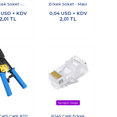
kek Soket -
Erkek Soket - Mavi
Kırmızı
4
USD + KDV
0,04
USD + KDV
2,01
TL
2,01
TL
Cat5 Cat6 RJ11
RJ45 Cat6 Erkek