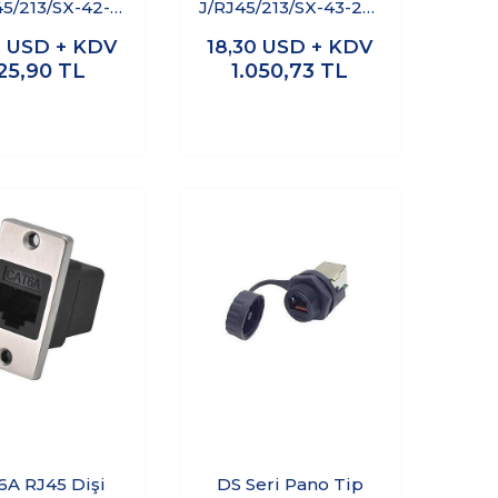
45/213/SX-42-
J/RJ45/213/SX-43-201
 Su Geçirmez
Su Geçirmez
4
USD + KDV
18,30
USD + KDV
Ethernet
Ethernet
25,90
TL
1.050,73
TL
ektörü - Dişi
Konnektörü - Dişi
A RJ45 Dişi
DS Seri Pano Tip