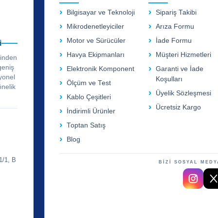
Bilgisayar ve Teknoloji
Sipariş Takibi
Mikrodenetleyiciler
Arıza Formu
Motor ve Sürücüler
İade Formu
i
Havya Ekipmanları
Müşteri Hizmetleri
rinden
geniş
Elektronik Komponent
Garanti ve İade
yonel
Koşulları
Ölçüm ve Test
önelik
Üyelik Sözleşmesi
Kablo Çeşitleri
Ücretsiz Kargo
İndirimli Ürünler
Toptan Satış
Blog
1/1, B
BİZİ SOSYAL MEDY