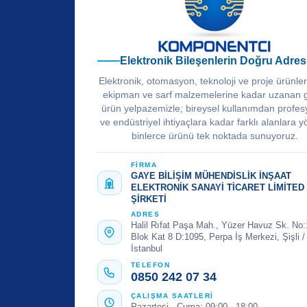
Elektronik Bileşenlerin Doğru Adres
Elektronik, otomasyon, teknoloji ve proje ürünle
ekipman ve sarf malzemelerine kadar uzanan 
ürün yelpazemizle; bireysel kullanımdan profes
ve endüstriyel ihtiyaçlara kadar farklı alanlara y
binlerce ürünü tek noktada sunuyoruz.
FİRMA
GAYE BİLİŞİM MÜHENDİSLİK İNŞAAT
ELEKTRONİK SANAYİ TİCARET LİMİTED
ŞİRKETİ
ADRES
Halil Rıfat Paşa Mah., Yüzer Havuz Sk. No:
Blok Kat 8 D:1095, Perpa İş Merkezi, Şişli /
İstanbul
TELEFON
0850 242 07 34
ÇALIŞMA SAATLERİ
Pazartesi - Cuma: 09:00 - 18:00