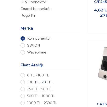
C/RJ45
DIN Konnektör
001A S
Coaxial Konnektör
4,82
Et
27
Pogo Pin
Konnekt
Marka
Komponentci
SWION
WaveShare
Fiyat Aralığı
0 TL - 100 TL
100 TL - 250 TL
250 TL - 500 TL
500 TL - 1000 TL
1000 TL - 2500 TL
CAT6