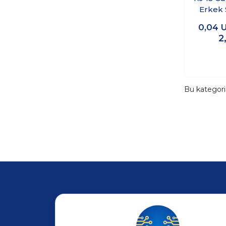
Erkek 
0,04
2
Bu kategor