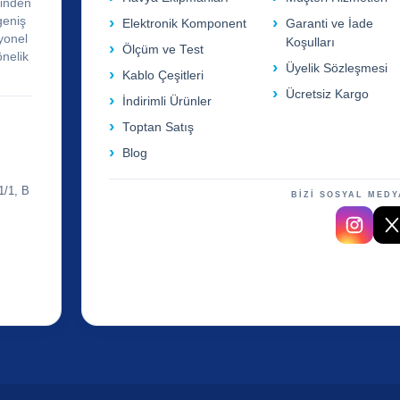
rinden
geniş
Elektronik Komponent
Garanti ve İade
yonel
Koşulları
Ölçüm ve Test
önelik
Üyelik Sözleşmesi
Kablo Çeşitleri
Ücretsiz Kargo
İndirimli Ürünler
Toptan Satış
Blog
1/1, B
BİZİ SOSYAL MEDY