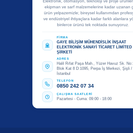
Elektronik, otomasyon, teknoloji ve proje ürünle
ekipman ve sarf malzemelerine kadar uzanan 
ürün yelpazemizle; bireysel kullanımdan profes
ve endüstriyel ihtiyaçlara kadar farklı alanlara y
binlerce ürünü tek noktada sunuyoruz.
FİRMA
GAYE BİLİŞİM MÜHENDİSLİK İNŞAAT
ELEKTRONİK SANAYİ TİCARET LİMİTED
ŞİRKETİ
ADRES
Halil Rıfat Paşa Mah., Yüzer Havuz Sk. No:
Blok Kat 8 D:1095, Perpa İş Merkezi, Şişli /
İstanbul
TELEFON
0850 242 07 34
ÇALIŞMA SAATLERİ
Pazartesi - Cuma: 09:00 - 18:00