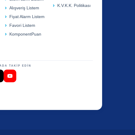
K.V.K.K. Politikası
Alışveriş Listem
Fiyat Alarm Listem
Favori Listem
KomponentPuan
ADA TAKİP EDİN