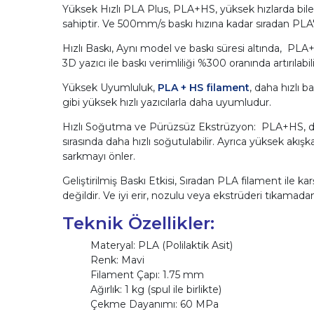
Yüksek Hızlı PLA Plus, PLA+HS, yüksek hızlarda bile
sahiptir. Ve 500mm/s baskı hızına kadar sıradan PLA'da
Hızlı Baskı
,
Aynı model ve baskı süresi altında, PLA+
3D yazıcı ile baskı verimliliği %300 oranında artırıla
Yüksek Uyumluluk,
PLA + HS filament
, daha hızlı
gibi yüksek hızlı yazıcılarla daha uyumludur.
Hızlı Soğutma ve Pürüzsüz Ekstrüzyon: PLA+HS, dah
sırasında daha hızlı soğutulabilir. Ayrıca yüksek akı
sarkmayı önler.
Geliştirilmiş Baskı Etkisi, Sıradan PLA filament ile k
değildir. Ve iyi erir, nozulu veya ekstrüderi tıkamada
Teknik Özellikler:
Materyal: PLA (Polilaktik Asit)
Renk: Mavi
Filament Çapı: 1.75 mm
Ağırlık: 1 kg (spul ile birlikte)
Çekme Dayanımı: 60 MPa