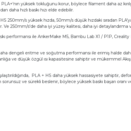
 PLA+'nın yüksek tokluğunu korur, böylece filament daha az kırıl
n daha hızlı baskı hızı elde edebilir.
HS 250mm/s yüksek hızda, 50mm/s düşük hızdaki sıradan PLA'ya gör
bilir. Ve 250mm/s'de daha iyi yüzey kalitesi, daha iyi detaylandırma 
 baskı performansı ile AnkerMake M5, Bambu Lab X1 / P1P, Creali
a dengeli eritme ve soğutma performansı ile erimiş halde daha 
şkanlığa ve düşük özgül ısı kapasitesine sahiptir ve mükemmel Akış
arşılaştırıldığında, PLA + HS daha yüksek hassasiyete sahiptir, def
n sorunsuz ve sürekli beslenir, böylece yüksek baskı başarı oranı ve 