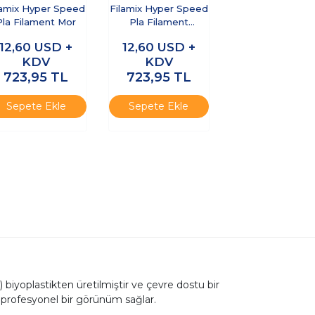
lamix Hyper Speed
Filamix Hyper Speed
Pla Filament Mor
Pla Filament
Turuncu
12,60
USD +
12,60
USD +
KDV
KDV
723,95
TL
723,95
TL
Sepete Ekle
Sepete Ekle
it) biyoplastikten üretilmiştir ve çevre dostu bir
e profesyonel bir görünüm sağlar.