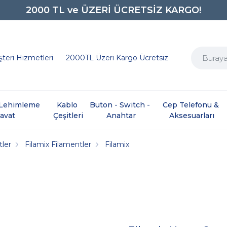
0850 242 0734
teri Hizmetleri
2000TL Üzeri Kargo Ücretsiz
e Lehimleme 
Kablo 
Buton - Switch - 
Cep Telefonu & 
davat
Çeşitleri
Anahtar
Aksesuarları
tler
Filamix Filamentler
Filamix