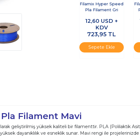
Filamix Hyper Speed
Fi
Pla Filament Gri
12,60
USD +
KDV
723,95
TL
Sepete Ekle
 Pla Filament Mavi
olarak geliştirilmiş yüksek kaliteli bir filamenttir. PLA (Polilaktik As
ksek dayanıklılık ve esneklik sunar. Mavi rengi ile projelerinizd