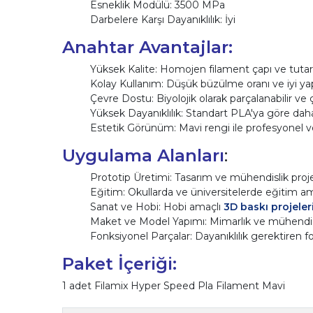
Esneklik Modülü: 3500 MPa
Darbelere Karşı Dayanıklılık: İyi
Anahtar Avantajlar:
Yüksek Kalite: Homojen filament çapı ve tutarlı
Kolay Kullanım: Düşük büzülme oranı ve iyi yapışm
Çevre Dostu: Biyolojik olarak parçalanabilir ve 
Yüksek Dayanıklılık: Standart PLA'ya göre daha
Estetik Görünüm: Mavi rengi ile profesyonel ve
Uygulama Alanları
:
Prototip Üretimi: Tasarım ve mühendislik projele
Eğitim: Okullarda ve üniversitelerde eğitim ama
Sanat ve Hobi: Hobi amaçlı
3D baskı projeler
Maket ve Model Yapımı: Mimarlık ve mühendisl
Fonksiyonel Parçalar: Dayanıklılık gerektiren f
Paket İçeriği:
1 adet Filamix Hyper Speed Pla Filament Mavi