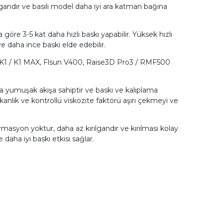
gandır ve basılı model daha iyi ara katman bağına
e 3-5 kat daha hızlı baskı yapabilir. Yüksek hızlı
ve daha ince baskı elde edebilir.
ty K1 / K1 MAX, Flsun V400, Raise3D Pro3 / RMF500
yumuşak akışa sahiptir ve baskı ve kalıplama
kanlık ve kontrollü viskozite faktörü aşırı çekmeyi ve
ormasyon yoktur, daha az kırılgandır ve kırılması kolay
daha iyi baskı etkisi sağlar.