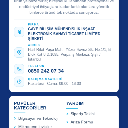
ürün yelpazemizle; bireysel kullanımdan profesyonel ve
endüstriyel ihtiyaçlara kadar farklı alanlara yönelik
binlerce ürünü tek noktada sunuyoruz.
FİRMA
GAYE BİLİŞİM MÜHENDİSLİK İNŞAAT
ELEKTRONİK SANAYİ TİCARET LİMİTED
ŞİRKETİ
ADRES
Halil Rıfat Paşa Mah., Yüzer Havuz Sk. No:1/1, B
Blok Kat 8 D:1095, Perpa İş Merkezi, Şişli /
İstanbul
TELEFON
0850 242 07 34
ÇALIŞMA SAATLERİ
Pazartesi - Cuma: 09:00 - 18:00
POPÜLER
YARDIM
KATEGORİLER
Sipariş Takibi
Bilgisayar ve Teknoloji
Arıza Formu
Mikrodenetleyiciler