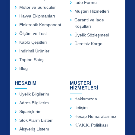
İade Formu
Motor ve Sürücüler
Müşteri Hizmetleri
Havya Ekipmanları
Garanti ve İade
Elektronik Komponent
Koşulları
Ölçüm ve Test
Üyelik Sözleşmesi
Kablo Çeşitleri
Ücretsiz Kargo
İndirimli Ürünler
Toptan Satış
Blog
HESABIM
MÜŞTERİ
HİZMETLERİ
Üyelik Bilgilerim
Hakkımızda
Adres Bilgilerim
İletişim
Siparişlerim
Hesap Numaralarımız
Stok Alarm Listem
K.V.K.K. Politikası
Alışveriş Listem