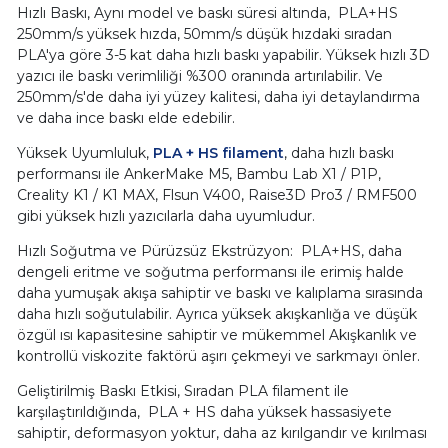
Hızlı Baskı
,
Aynı model ve baskı süresi altında, PLA+HS
250mm/s yüksek hızda, 50mm/s düşük hızdaki sıradan
PLA'ya göre 3-5 kat daha hızlı baskı yapabilir. Yüksek hızlı 3D
yazıcı ile baskı verimliliği %300 oranında artırılabilir. Ve
250mm/s'de daha iyi yüzey kalitesi, daha iyi detaylandırma
ve daha ince baskı elde edebilir.
Yüksek Uyumluluk,
PLA + HS filament
, daha hızlı baskı
performansı ile AnkerMake M5, Bambu Lab X1 / P1P,
Creality K1 / K1 MAX, Flsun V400, Raise3D Pro3 / RMF500
gibi yüksek hızlı yazıcılarla daha uyumludur.
Hızlı Soğutma ve Pürüzsüz Ekstrüzyon: PLA+HS, daha
dengeli eritme ve soğutma performansı ile erimiş halde
daha yumuşak akışa sahiptir ve baskı ve kalıplama sırasında
daha hızlı soğutulabilir. Ayrıca yüksek akışkanlığa ve düşük
özgül ısı kapasitesine sahiptir ve mükemmel Akışkanlık ve
kontrollü viskozite faktörü aşırı çekmeyi ve sarkmayı önler.
Geliştirilmiş Baskı Etkisi, Sıradan PLA filament ile
karşılaştırıldığında, PLA + HS daha yüksek hassasiyete
sahiptir, deformasyon yoktur, daha az kırılgandır ve kırılması