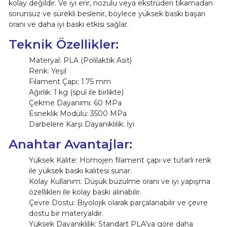
kolay değildir. Ve iyi erir, nozulu veya ekstrüderi tıkamadan
sorunsuz ve sürekli beslenir, böylece yüksek baskı başarı
oranı ve daha iyi baskı etkisi sağlar.
Teknik Özellikler:
Materyal: PLA (Polilaktik Asit)
Renk: Yeşil
Filament Çapı: 1.75 mm
Ağırlık: 1 kg (spul ile birlikte)
Çekme Dayanımı: 60 MPa
Esneklik Modülü: 3500 MPa
Darbelere Karşı Dayanıklılık: İyi
Anahtar Avantajlar:
Yüksek Kalite: Homojen filament çapı ve tutarlı renk
ile yüksek baskı kalitesi sunar.
Kolay Kullanım: Düşük büzülme oranı ve iyi yapışma
özellikleri ile kolay baskı alınabilir.
Çevre Dostu: Biyolojik olarak parçalanabilir ve çevre
dostu bir materyaldir.
Yüksek Dayanıklılık: Standart PLA'ya göre daha