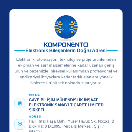
Elektronik Bileşenlerin Doğru Adresi
Elektronik, otomasyon, teknoloji ve proje ürünlerinden
ekipman ve sarf malzemelerine kadar uzanan geniş
ürün yelpazemizle; bireysel kullanımdan profesyonel ve
endüstriyel ihtiyaçlara kadar farklı alanlara yönelik
binlerce ürünü tek noktada sunuyoruz.
FİRMA
GAYE BİLİŞİM MÜHENDİSLİK İNŞAAT
ELEKTRONİK SANAYİ TİCARET LİMİTED
ŞİRKETİ
ADRES
Halil Rıfat Paşa Mah., Yüzer Havuz Sk. No:1/1, B
Blok Kat 8 D:1095, Perpa İş Merkezi, Şişli /
İstanbul