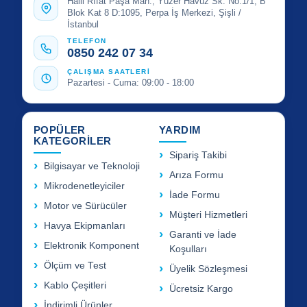
Halil Rıfat Paşa Mah., Yüzer Havuz Sk. No:1/1, B
Blok Kat 8 D:1095, Perpa İş Merkezi, Şişli /
İstanbul
TELEFON
0850 242 07 34
ÇALIŞMA SAATLERİ
Pazartesi - Cuma: 09:00 - 18:00
POPÜLER
YARDIM
KATEGORİLER
Sipariş Takibi
Bilgisayar ve Teknoloji
Arıza Formu
Mikrodenetleyiciler
İade Formu
Motor ve Sürücüler
Müşteri Hizmetleri
Havya Ekipmanları
Garanti ve İade
Elektronik Komponent
Koşulları
Ölçüm ve Test
Üyelik Sözleşmesi
Kablo Çeşitleri
Ücretsiz Kargo
İndirimli Ürünler