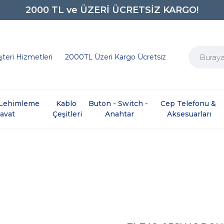
2000 TL ve ÜZERİ ÜCRETSİZ KARGO!
0850 242 0734
teri Hizmetleri
2000TL Üzeri Kargo Ücretsiz
e Lehimleme 
Kablo 
Buton - Switch - 
Cep Telefonu & 
davat
Çeşitleri
Anahtar
Aksesuarları