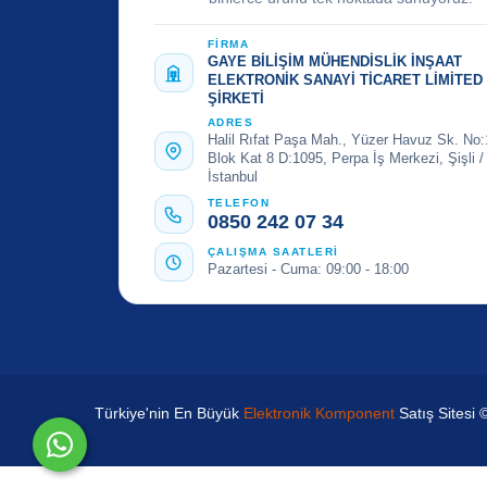
FİRMA
GAYE BİLİŞİM MÜHENDİSLİK İNŞAAT
ELEKTRONİK SANAYİ TİCARET LİMİTED
ŞİRKETİ
ADRES
Halil Rıfat Paşa Mah., Yüzer Havuz Sk. No:
Blok Kat 8 D:1095, Perpa İş Merkezi, Şişli /
İstanbul
TELEFON
0850 242 07 34
ÇALIŞMA SAATLERİ
Pazartesi - Cuma: 09:00 - 18:00
Türkiye'nin En Büyük
Elektronik Komponent
Satış Sitesi 