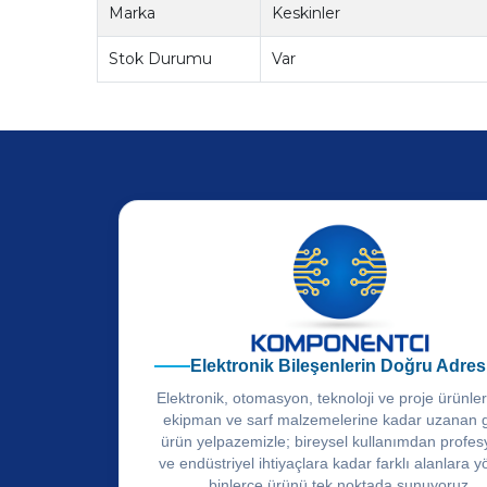
Marka
Keskinler
Stok Durumu
Var
Elektronik Bileşenlerin Doğru Adres
Elektronik, otomasyon, teknoloji ve proje ürünle
ekipman ve sarf malzemelerine kadar uzanan 
ürün yelpazemizle; bireysel kullanımdan profes
ve endüstriyel ihtiyaçlara kadar farklı alanlara y
binlerce ürünü tek noktada sunuyoruz.