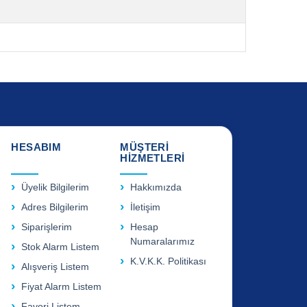
HESABIM
MÜŞTERİ
HİZMETLERİ
Üyelik Bilgilerim
Hakkımızda
Adres Bilgilerim
İletişim
Siparişlerim
Hesap
Numaralarımız
Stok Alarm Listem
K.V.K.K. Politikası
Alışveriş Listem
Fiyat Alarm Listem
Favori Listem