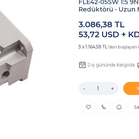
FLE42-05SW 1:5 9
Redüktörü - Uzun 
3.086,38 TL
53,72 USD + K
1.164,59 TL
'den başlayan t
2
iş gününde kargoda
-
+
Sa