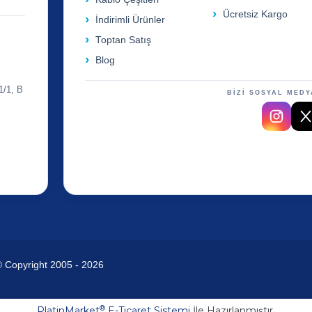
Ücretsiz Kargo
İndirimli Ürünler
Toptan Satış
Blog
1/1, B
BİZİ SOSYAL MEDY
© Copyright 2005 - 2026
®
PlatinMarket
E-Ticaret Sistemi
İle Hazırlanmıştır.