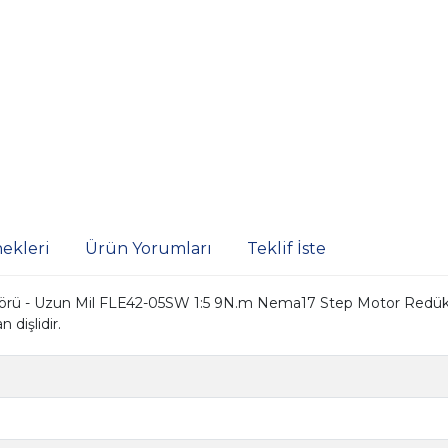
ekleri
Ürün Yorumları
Teklif İste
ü - Uzun Mil FLE42-05SW 1:5 9N.m Nema17 Step Motor Redüktör
 dişlidir.