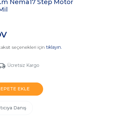
N.m Nema17 Step Motor
Mil
DV
aksit seçenekleri için
tıklayın.
Ücretsiz Kargo
SEPETE EKLE
tıcıya Danış