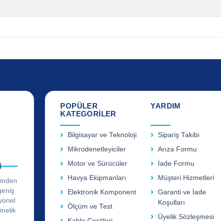
POPÜLER
YARDIM
KATEGORİLER
Bilgisayar ve Teknoloji
Sipariş Takibi
Mikrodenetleyiciler
Arıza Formu
Motor ve Sürücüler
İade Formu
i
Havya Ekipmanları
Müşteri Hizmetleri
rinden
geniş
Elektronik Komponent
Garanti ve İade
yonel
Koşulları
Ölçüm ve Test
önelik
Üyelik Sözleşmesi
Kablo Çeşitleri