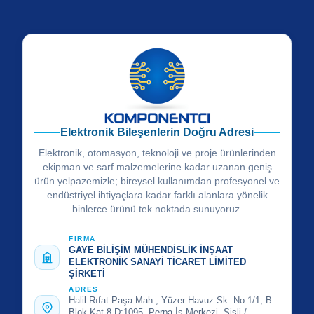
Elektronik Bileşenlerin Doğru Adresi
Elektronik, otomasyon, teknoloji ve proje ürünlerinden
ekipman ve sarf malzemelerine kadar uzanan geniş
ürün yelpazemizle; bireysel kullanımdan profesyonel ve
endüstriyel ihtiyaçlara kadar farklı alanlara yönelik
binlerce ürünü tek noktada sunuyoruz.
FİRMA
GAYE BİLİŞİM MÜHENDİSLİK İNŞAAT
ELEKTRONİK SANAYİ TİCARET LİMİTED
ŞİRKETİ
ADRES
Halil Rıfat Paşa Mah., Yüzer Havuz Sk. No:1/1, B
Blok Kat 8 D:1095, Perpa İş Merkezi, Şişli /