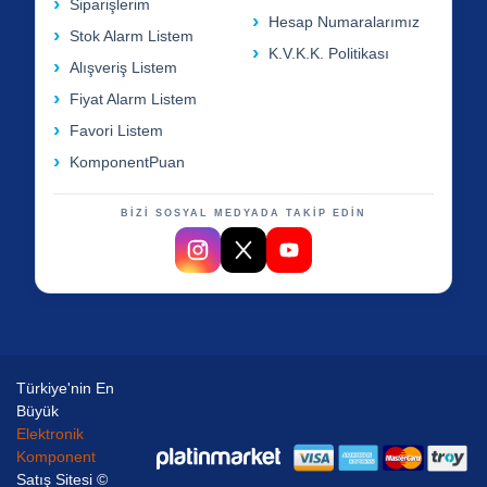
Siparişlerim
Hesap Numaralarımız
Stok Alarm Listem
K.V.K.K. Politikası
Alışveriş Listem
Fiyat Alarm Listem
Favori Listem
KomponentPuan
BİZİ SOSYAL MEDYADA TAKİP EDİN
Türkiye'nin En
Büyük
Elektronik
Komponent
Satış Sitesi ©