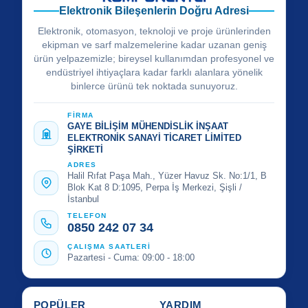
Elektronik Bileşenlerin Doğru Adresi
Elektronik, otomasyon, teknoloji ve proje ürünlerinden
ekipman ve sarf malzemelerine kadar uzanan geniş
ürün yelpazemizle; bireysel kullanımdan profesyonel ve
endüstriyel ihtiyaçlara kadar farklı alanlara yönelik
binlerce ürünü tek noktada sunuyoruz.
FİRMA
GAYE BİLİŞİM MÜHENDİSLİK İNŞAAT
ELEKTRONİK SANAYİ TİCARET LİMİTED
ŞİRKETİ
ADRES
Halil Rıfat Paşa Mah., Yüzer Havuz Sk. No:1/1, B
Blok Kat 8 D:1095, Perpa İş Merkezi, Şişli /
İstanbul
TELEFON
0850 242 07 34
ÇALIŞMA SAATLERİ
Pazartesi - Cuma: 09:00 - 18:00
POPÜLER
YARDIM