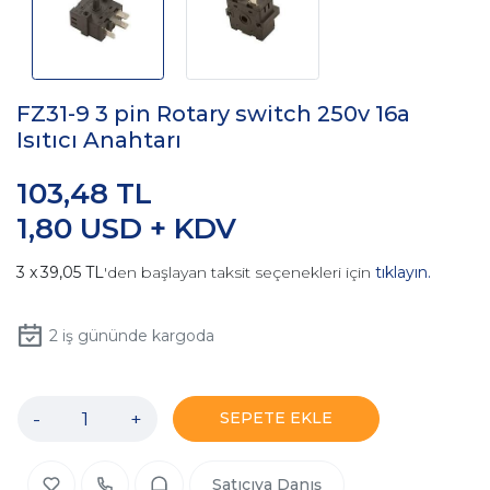
FZ31-9 3 pin Rotary switch 250v 16a
Isıtıcı Anahtarı
103,48 TL
1,80 USD + KDV
39,05 TL
'den başlayan taksit seçenekleri için
tıklayın.
2
iş gününde kargoda
-
+
SEPETE EKLE
Satıcıya Danış