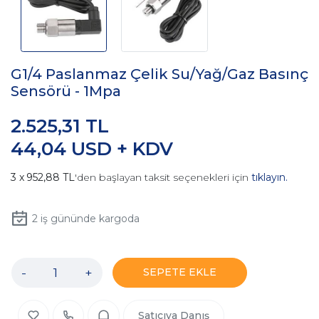
G1/4 Paslanmaz Çelik Su/Yağ/Gaz Basınç
Sensörü - 1Mpa
2.525,31 TL
44,04 USD + KDV
952,88 TL
'den başlayan taksit seçenekleri için
tıklayın.
2
iş gününde kargoda
-
+
SEPETE EKLE
Satıcıya Danış