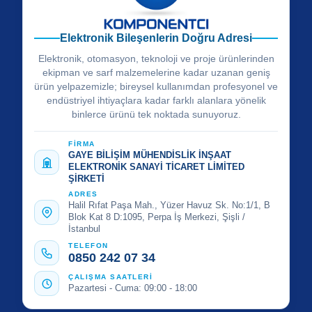
Elektronik Bileşenlerin Doğru Adresi
Elektronik, otomasyon, teknoloji ve proje ürünlerinden
ekipman ve sarf malzemelerine kadar uzanan geniş
ürün yelpazemizle; bireysel kullanımdan profesyonel ve
endüstriyel ihtiyaçlara kadar farklı alanlara yönelik
binlerce ürünü tek noktada sunuyoruz.
FİRMA
GAYE BİLİŞİM MÜHENDİSLİK İNŞAAT
ELEKTRONİK SANAYİ TİCARET LİMİTED
ŞİRKETİ
ADRES
Halil Rıfat Paşa Mah., Yüzer Havuz Sk. No:1/1, B
Blok Kat 8 D:1095, Perpa İş Merkezi, Şişli /
İstanbul
TELEFON
0850 242 07 34
ÇALIŞMA SAATLERİ
Pazartesi - Cuma: 09:00 - 18:00