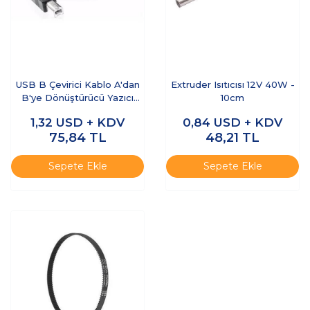
USB B Çevirici Kablo A'dan
Extruder Isıtıcısı 12V 40W -
B'ye Dönüştürücü Yazıcı
10cm
Kablosu - 1.5M
1,32
USD + KDV
0,84
USD + KDV
75,84
TL
48,21
TL
Sepete Ekle
Sepete Ekle