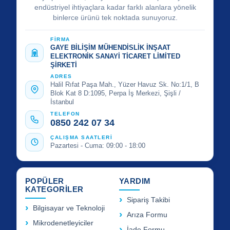
endüstriyel ihtiyaçlara kadar farklı alanlara yönelik
binlerce ürünü tek noktada sunuyoruz.
FİRMA
GAYE BİLİŞİM MÜHENDİSLİK İNŞAAT
ELEKTRONİK SANAYİ TİCARET LİMİTED
ŞİRKETİ
ADRES
Halil Rıfat Paşa Mah., Yüzer Havuz Sk. No:1/1, B
Blok Kat 8 D:1095, Perpa İş Merkezi, Şişli /
İstanbul
TELEFON
0850 242 07 34
ÇALIŞMA SAATLERİ
Pazartesi - Cuma: 09:00 - 18:00
POPÜLER
YARDIM
KATEGORİLER
Sipariş Takibi
Bilgisayar ve Teknoloji
Arıza Formu
Mikrodenetleyiciler
İade Formu