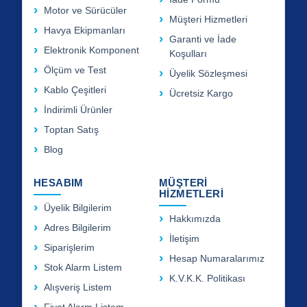
Motor ve Sürücüler
Müşteri Hizmetleri
Havya Ekipmanları
Garanti ve İade
Elektronik Komponent
Koşulları
Ölçüm ve Test
Üyelik Sözleşmesi
Kablo Çeşitleri
Ücretsiz Kargo
İndirimli Ürünler
Toptan Satış
Blog
HESABIM
MÜŞTERİ
HİZMETLERİ
Üyelik Bilgilerim
Hakkımızda
Adres Bilgilerim
İletişim
Siparişlerim
Hesap Numaralarımız
Stok Alarm Listem
K.V.K.K. Politikası
Alışveriş Listem