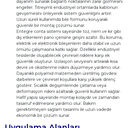
dayanım sunarak bağlantı noktalarının zarar görmesini
engeller. Titreşimli endüstriyel ortamlarda kablonun
gevşemesini önleyerek sistem güvenliğini artırır.
Uzun süreli kullanımda bile formunu koruyarak
güvenilir bir montaj çözümü sunar.
Entegre conta sistemi sayesinde toz, nem ve kir gibi
dış etkenlerin pano içerisine girişini azaltır. Bu koruma,
elektrik ve elektronik bileşenlerin daha stabil ve uzun
ömürlü çalışmasına katkı sağlar. Özellikle endüstriyel
tesislerde oluşabilecek çevresel risklere karşı ek
güvenlik oluşturur. İzolasyon seviyesini artırarak kısa
devre ve oksitlenme riskini düşürmeye yardımcı olur.
Dayanıklı polyamid malzemeden üretilmiş gövdesi
darbelere ve çevresel koşullara karşı yüksek direnç
gösterir. Sıcaklık değişimlerinde çatlama veya
deformasyon riskini azaltarak güvenli kullanım sağlar.
Hafif yapısı sayesinde montajı kolaydır ve zamandan
tasarruf edilmesine yardımcı olur. Bakım
gerektirmeyen sağlam tasarımı ile uzun vadede
ekonomik bir çözüm sunar.
Uygulama Alanları