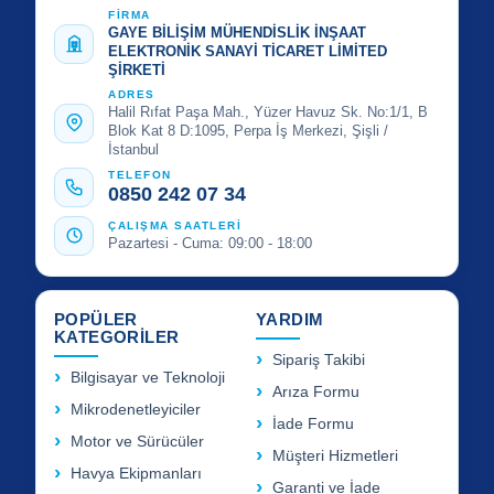
FİRMA
GAYE BİLİŞİM MÜHENDİSLİK İNŞAAT
ELEKTRONİK SANAYİ TİCARET LİMİTED
ŞİRKETİ
ADRES
Halil Rıfat Paşa Mah., Yüzer Havuz Sk. No:1/1, B
Blok Kat 8 D:1095, Perpa İş Merkezi, Şişli /
İstanbul
TELEFON
0850 242 07 34
ÇALIŞMA SAATLERİ
Pazartesi - Cuma: 09:00 - 18:00
POPÜLER
YARDIM
KATEGORİLER
Sipariş Takibi
Bilgisayar ve Teknoloji
Arıza Formu
Mikrodenetleyiciler
İade Formu
Motor ve Sürücüler
Müşteri Hizmetleri
Havya Ekipmanları
Garanti ve İade