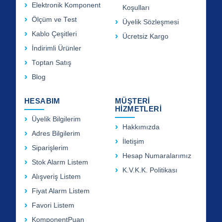
Elektronik Komponent
Koşulları
Ölçüm ve Test
Üyelik Sözleşmesi
Kablo Çeşitleri
Ücretsiz Kargo
İndirimli Ürünler
Toptan Satış
Blog
HESABIM
MÜŞTERİ
HİZMETLERİ
Üyelik Bilgilerim
Hakkımızda
Adres Bilgilerim
İletişim
Siparişlerim
Hesap Numaralarımız
Stok Alarm Listem
K.V.K.K. Politikası
Alışveriş Listem
Fiyat Alarm Listem
Favori Listem
KomponentPuan