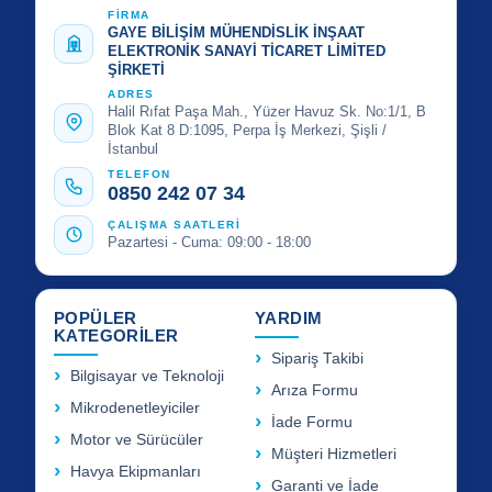
FİRMA
GAYE BİLİŞİM MÜHENDİSLİK İNŞAAT
ELEKTRONİK SANAYİ TİCARET LİMİTED
ŞİRKETİ
ADRES
Halil Rıfat Paşa Mah., Yüzer Havuz Sk. No:1/1, B
Blok Kat 8 D:1095, Perpa İş Merkezi, Şişli /
İstanbul
TELEFON
0850 242 07 34
ÇALIŞMA SAATLERİ
Pazartesi - Cuma: 09:00 - 18:00
POPÜLER
YARDIM
KATEGORİLER
Sipariş Takibi
Bilgisayar ve Teknoloji
Arıza Formu
Mikrodenetleyiciler
İade Formu
Motor ve Sürücüler
Müşteri Hizmetleri
Havya Ekipmanları
Garanti ve İade