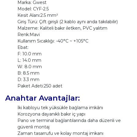
Marka: Gwest
Model: CYF-2.5
Kesit Alanı:2.5 mm²
Giriş Türü: Çift girişli (2 kablo aynı anda takılabilir)
Malzeme: Kaliteli bakır iletken, PVC yalıtım
Renk:Mavi
Kullanım Sıcaklığı: -40°C ~ +105°C
Ebat:
F: 10.0 mm
L: 14.0 mm
W: 8.0 mm
B: 8.5 mm
D: 3.3 mm
Paket Adeti:250 adet
Anahtar Avantajlar:
İki kabloyu tek yüksükle bağlama imkânı
Korozyona dayanıklı bakır iç yapı
Pano ve terminal bağlantılarında daha düzenli ve
güvenli montaj
Zaman tasarrufu ve kolay montaj imkanı