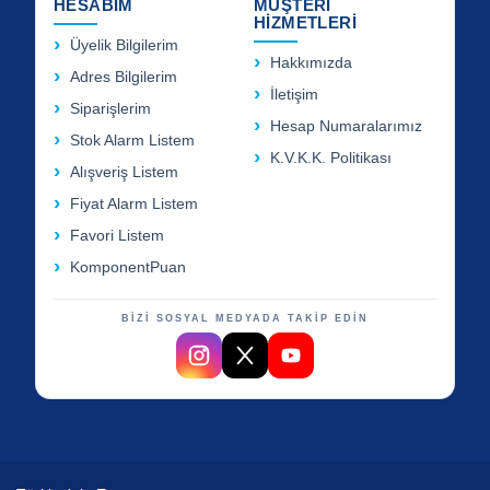
HESABIM
MÜŞTERİ
HİZMETLERİ
Üyelik Bilgilerim
Hakkımızda
Adres Bilgilerim
İletişim
Siparişlerim
Hesap Numaralarımız
Stok Alarm Listem
K.V.K.K. Politikası
Alışveriş Listem
Fiyat Alarm Listem
Favori Listem
KomponentPuan
BİZİ SOSYAL MEDYADA TAKİP EDİN