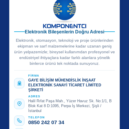
Elektronik Bileşenlerin Doğru Adresi
Elektronik, otomasyon, teknoloji ve proje ürünlerinden
ekipman ve sarf malzemelerine kadar uzanan geniş
ürün yelpazemizle; bireysel kullanımdan profesyonel ve
endüstriyel ihtiyaçlara kadar farklı alanlara yönelik
binlerce ürünü tek noktada sunuyoruz.
FİRMA
GAYE BİLİŞİM MÜHENDİSLİK İNŞAAT
ELEKTRONİK SANAYİ TİCARET LİMİTED
ŞİRKETİ
ADRES
Halil Rıfat Paşa Mah., Yüzer Havuz Sk. No:1/1, B
Blok Kat 8 D:1095, Perpa İş Merkezi, Şişli /
İstanbul
TELEFON
0850 242 07 34