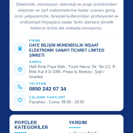
Elektronik, otomasyon, teknoloji ve proje ürünlerinden
ekipman ve sarf malzemelerine kadar uzanan geniş
ürün yelpazemizle; bireysel kullanımdan profesyonel ve
endüstriyel ihtiyaçlara kadar farklı alanlara yönelik
binlerce ürünü tek noktada sunuyoruz.
FİRMA
GAYE BİLİŞİM MÜHENDİSLİK İNŞAAT
ELEKTRONİK SANAYİ TİCARET LİMİTED
ŞİRKETİ
ADRES
Halil Rıfat Paşa Mah., Yüzer Havuz Sk. No:1/1, B
Blok Kat 8 D:1095, Perpa İş Merkezi, Şişli /
İstanbul
TELEFON
0850 242 07 34
ÇALIŞMA SAATLERİ
Pazartesi - Cuma: 09:00 - 18:00
POPÜLER
YARDIM
KATEGORİLER