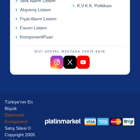
Stok Alarm Listem
K.V.K.K. Politikası
Alışveriş Listem
Fiyat Alarm Listem
Favori Listem
KomponentPuan
BİZİ SOSYAL MEDYADA TAKİP EDİN
Türkiye'nin En
Büyük
Elektronik
Komponent
Satış Sitesi ©
Copyright 2005