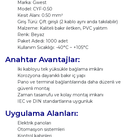
Marka: Gwest
Model: CYF-0.50
Kesit Alanı: 0.50 mm²
Giriş Türü: Çift girişli (2 kablo aynı anda takılabilir)
Malzeme: Kaliteli bakır iletken, PVC yalıtım
Renk: Beyaz
Paket Adedi: 1000 adet
Kullanım Sıcaklığı: -40°C ~ +105°C
Anahtar Avantajlar:
İki kabloyu tek yüksükle bağlama imkânı
Korozyona dayanıklı bakır iç yapı
Pano ve terminal bağlantılarında daha düzenli ve
güvenli montaj
Zaman tasarrufu ve kolay montaj imkanı
IEC ve DIN standartlarına uygunluk
Uygulama Alanları:
Elektrik panoları
Otomasyon sistemleri
Kontrol kabinleri