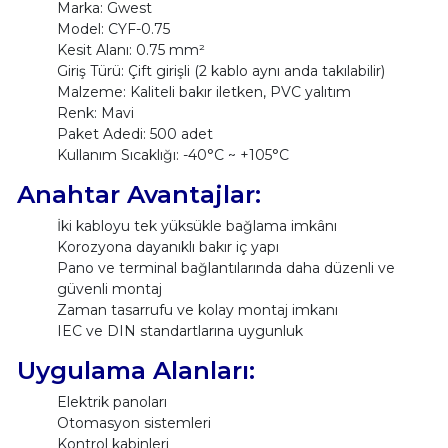
Marka: Gwest
Model: CYF-0.75
Kesit Alanı: 0.75 mm²
Giriş Türü: Çift girişli (2 kablo aynı anda takılabilir)
Malzeme: Kaliteli bakır iletken, PVC yalıtım
Renk: Mavi
Paket Adedi: 500 adet
Kullanım Sıcaklığı: -40°C ~ +105°C
Anahtar Avantajlar:
İki kabloyu tek yüksükle bağlama imkânı
Korozyona dayanıklı bakır iç yapı
Pano ve terminal bağlantılarında daha düzenli ve
güvenli montaj
Zaman tasarrufu ve kolay montaj imkanı
IEC ve DIN standartlarına uygunluk
Uygulama Alanları:
Elektrik panoları
Otomasyon sistemleri
Kontrol kabinleri