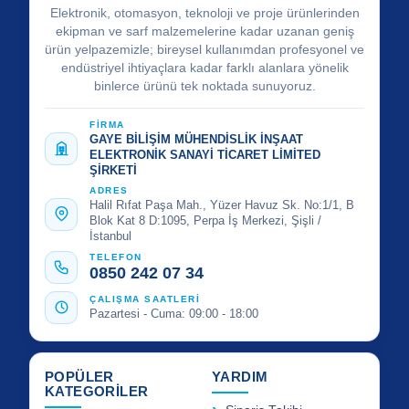
Elektronik, otomasyon, teknoloji ve proje ürünlerinden
ekipman ve sarf malzemelerine kadar uzanan geniş
ürün yelpazemizle; bireysel kullanımdan profesyonel ve
endüstriyel ihtiyaçlara kadar farklı alanlara yönelik
binlerce ürünü tek noktada sunuyoruz.
FİRMA
GAYE BİLİŞİM MÜHENDİSLİK İNŞAAT
ELEKTRONİK SANAYİ TİCARET LİMİTED
ŞİRKETİ
ADRES
Halil Rıfat Paşa Mah., Yüzer Havuz Sk. No:1/1, B
Blok Kat 8 D:1095, Perpa İş Merkezi, Şişli /
İstanbul
TELEFON
0850 242 07 34
ÇALIŞMA SAATLERİ
Pazartesi - Cuma: 09:00 - 18:00
POPÜLER
YARDIM
KATEGORİLER