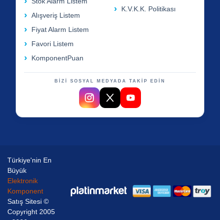
Stok Alarm Listem
K.V.K.K. Politikası
Alışveriş Listem
Fiyat Alarm Listem
Favori Listem
KomponentPuan
BİZİ SOSYAL MEDYADA TAKİP EDİN
Türkiye'nin En
Büyük
Elektronik
Komponent
Satış Sitesi ©
Copyright 2005