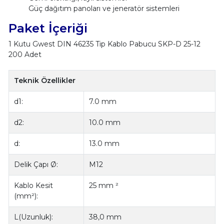
Güç dağıtım panoları ve jeneratör sistemleri
Paket İçeriği
1 Kutu Gwest DIN 46235 Tip Kablo Pabucu SKP-D 25-12
200 Adet
Teknik Özellikler
d1:
7.0 mm
d2:
10.0 mm
d:
13.0 mm
Delik Çapı Ø:
M12
Kablo Kesit
25 mm ²
(mm²):
L(Uzunluk):
38,0 mm