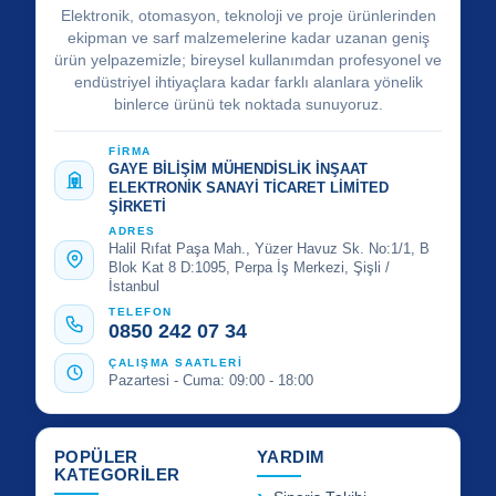
Elektronik, otomasyon, teknoloji ve proje ürünlerinden
ekipman ve sarf malzemelerine kadar uzanan geniş
ürün yelpazemizle; bireysel kullanımdan profesyonel ve
endüstriyel ihtiyaçlara kadar farklı alanlara yönelik
binlerce ürünü tek noktada sunuyoruz.
FİRMA
GAYE BİLİŞİM MÜHENDİSLİK İNŞAAT
ELEKTRONİK SANAYİ TİCARET LİMİTED
ŞİRKETİ
ADRES
Halil Rıfat Paşa Mah., Yüzer Havuz Sk. No:1/1, B
Blok Kat 8 D:1095, Perpa İş Merkezi, Şişli /
İstanbul
TELEFON
0850 242 07 34
ÇALIŞMA SAATLERİ
Pazartesi - Cuma: 09:00 - 18:00
POPÜLER
YARDIM
KATEGORİLER