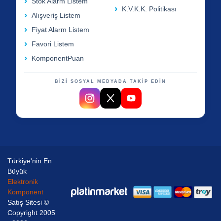
Stok Alarm Listem
K.V.K.K. Politikası
Alışveriş Listem
Fiyat Alarm Listem
Favori Listem
KomponentPuan
BİZİ SOSYAL MEDYADA TAKİP EDİN
Türkiye'nin En
Büyük
Elektronik
Komponent
Satış Sitesi ©
Copyright 2005