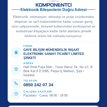
Elektronik Bileşenlerin Doğru Adresi
Elektronik, otomasyon, teknoloji ve proje ürünlerinden
ekipman ve sarf malzemelerine kadar uzanan geniş
ürün yelpazemizle; bireysel kullanımdan profesyonel ve
endüstriyel ihtiyaçlara kadar farklı alanlara yönelik
binlerce ürünü tek noktada sunuyoruz.
FİRMA
GAYE BİLİŞİM MÜHENDİSLİK İNŞAAT
ELEKTRONİK SANAYİ TİCARET LİMİTED
ŞİRKETİ
ADRES
Halil Rıfat Paşa Mah., Yüzer Havuz Sk. No:1/1, B
Blok Kat 8 D:1095, Perpa İş Merkezi, Şişli /
İstanbul
TELEFON
0850 242 07 34
ÇALIŞMA SAATLERİ
Pazartesi - Cuma: 09:00 - 18:00