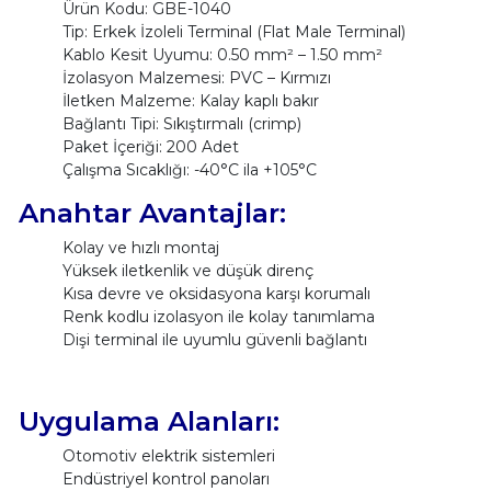
Ürün Kodu: GBE-1040
Tip: Erkek İzoleli Terminal (Flat Male Terminal)
Kablo Kesit Uyumu: 0.50 mm² – 1.50 mm²
İzolasyon Malzemesi: PVC – Kırmızı
İletken Malzeme: Kalay kaplı bakır
Bağlantı Tipi: Sıkıştırmalı (crimp)
Paket İçeriği: 200 Adet
Çalışma Sıcaklığı: -40°C ila +105°C
Anahtar Avantajlar:
Kolay ve hızlı montaj
Yüksek iletkenlik ve düşük direnç
Kısa devre ve oksidasyona karşı korumalı
Renk kodlu izolasyon ile kolay tanımlama
Dişi terminal ile uyumlu güvenli bağlantı
Uygulama Alanları:
Otomotiv elektrik sistemleri
Endüstriyel kontrol panoları