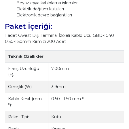
Beyaz eşya kablolama işlemleri
Elektrik dağıtım kutuları
Elektronik devre bağlantıları
Paket İçeriği:
1 adet Gwest Dişi Terminal İzoleli Kablo Ucu GBD-1040
0.50-1.50mm Kırmızı 200 Adet
Teknik Özellikler
Flanş Uzunluğu
7.00mm
(F):
Genişlik (W):
3.9mm
Kablo Kesit (mm
0.50 - 1.50 mm ²
²):
Paket Tipi:
Kutu
Renk:
Kırmızı