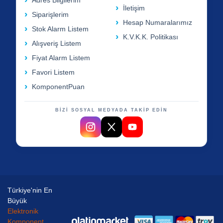
Adres Bilgilerim
İletişim
Siparişlerim
Hesap Numaralarımız
Stok Alarm Listem
K.V.K.K. Politikası
Alışveriş Listem
Fiyat Alarm Listem
Favori Listem
KomponentPuan
BİZİ SOSYAL MEDYADA TAKİP EDİN
Türkiye'nin En
Büyük
Elektronik
Komponent