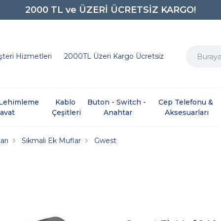
2000 TL ve ÜZERİ ÜCRETSİZ KARGO!
0850 242 0734
teri Hizmetleri
2000TL Üzeri Kargo Ücretsiz
e Lehimleme 
Kablo 
Buton - Switch - 
Cep Telefonu & 
davat
Çeşitleri
Anahtar
Aksesuarları
arı
Sıkmalı Ek Muflar
Gwest