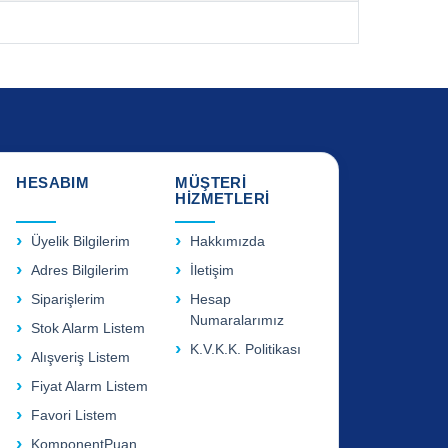
HESABIM
MÜŞTERİ
HİZMETLERİ
Üyelik Bilgilerim
Hakkımızda
Adres Bilgilerim
İletişim
Siparişlerim
Hesap
Numaralarımız
Stok Alarm Listem
K.V.K.K. Politikası
Alışveriş Listem
Fiyat Alarm Listem
Favori Listem
KomponentPuan