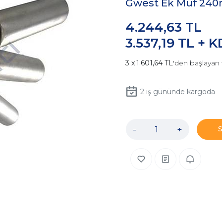
Gwest Ek Muf 24
4.244,63 TL
3.537,19 TL + 
1.601,64 TL
'den başlayan 
2
iş gününde kargoda
-
+