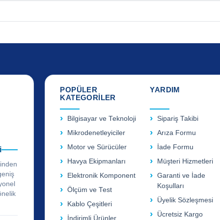
POPÜLER
YARDIM
KATEGORİLER
Bilgisayar ve Teknoloji
Sipariş Takibi
Mikrodenetleyiciler
Arıza Formu
Motor ve Sürücüler
İade Formu
i
Havya Ekipmanları
Müşteri Hizmetleri
rinden
geniş
Elektronik Komponent
Garanti ve İade
yonel
Koşulları
Ölçüm ve Test
önelik
Üyelik Sözleşmesi
Kablo Çeşitleri
Ücretsiz Kargo
İndirimli Ürünler