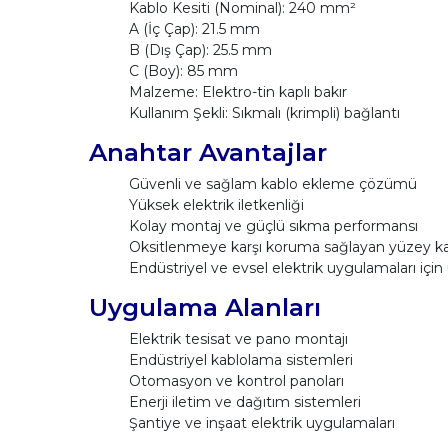
Kablo Kesiti (Nominal): 240 mm²
A (İç Çap): 21.5 mm
B (Dış Çap): 25.5 mm
C (Boy): 85 mm
Malzeme: Elektro-tin kaplı bakır
Kullanım Şekli: Sıkmalı (krimpli) bağlantı
Anahtar Avantajlar
Güvenli ve sağlam kablo ekleme çözümü
Yüksek elektrik iletkenliği
Kolay montaj ve güçlü sıkma performansı
Oksitlenmeye karşı koruma sağlayan yüzey k
Endüstriyel ve evsel elektrik uygulamaları içi
Uygulama Alanları
Elektrik tesisat ve pano montajı
Endüstriyel kablolama sistemleri
Otomasyon ve kontrol panoları
Enerji iletim ve dağıtım sistemleri
Şantiye ve inşaat elektrik uygulamaları