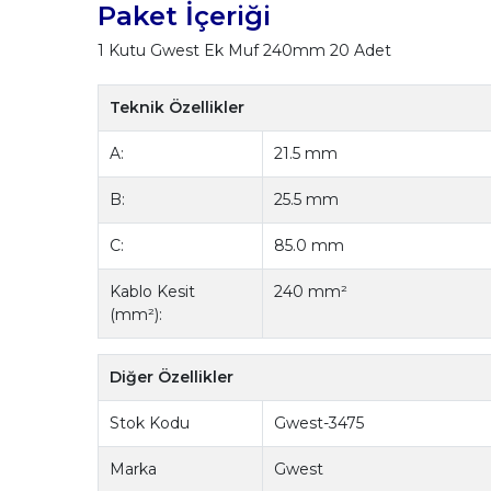
Paket İçeriği
1 Kutu Gwest Ek Muf 240mm 20 Adet
Teknik Özellikler
A:
21.5 mm
B:
25.5 mm
C:
85.0 mm
Kablo Kesit
240 mm²
(mm²):
Diğer Özellikler
Stok Kodu
Gwest-3475
Marka
Gwest