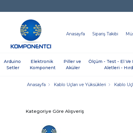
Anasayfa
Sipariş Takibi
Müş
Arduino 
Elektronik 
Piller ve 
Ölçüm - Test - El V
Setler
Komponent
Aküler
Aletleri - Hır
Anasayfa
Kablo Uçları ve Yüksükleri
Kablo Uçl
Kategoriye Göre Alışveriş