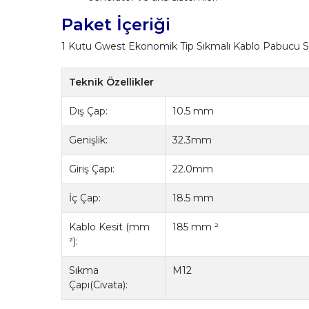
Paket İçeriği
1 Kutu Gwest Ekonomik Tip Sıkmalı Kablo Pabucu S
Teknik Özellikler
Dış Çap:
10.5 mm
Genişlik:
32.3mm
Giriş Çapı:
22.0mm
İç Çap:
18.5 mm
Kablo Kesit (mm
185 mm ²
²):
Sıkma
M12
Çapı(Civata):