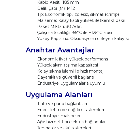
Kablo Kesiti: 185 mm²
Delik Çapı (M): M12
Tip: Ekonomik tip, izolesiz, sıkmalı (crimp)
Malzeme: Kalay kaplı yüksek iletkenlikli bakır
Paket Miktarı: 30 Adet
Çalışma Sıcaklığı: -55°C ile +125°C arası
Yüzey Kaplama: Oksidasyonu önleyen kalay 
Anahtar Avantajlar
Ekonomik fiyat, yüksek performans
Yüksek akım taşıma kapasitesi
Kolay sıkma işlemi ile hızlı montaj
Dayanıklı ve güvenli bağlantı
Endüstriyel uygulamalarla uyumlu
Uygulama Alanları
Trafo ve pano bağlantıları
Enerji iletim ve dağıtım sistemleri
Endüstriyel makineler
Ağır hizmet tipi elektrik bağlantıları
Jeneratör ve akü sistemleri