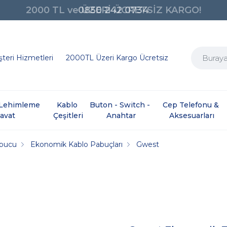
0850 242 0734
teri Hizmetleri
2000TL Üzeri Kargo Ücretsiz
e Lehimleme 
Kablo 
Buton - Switch - 
Cep Telefonu & 
davat
Çeşitleri
Anahtar
Aksesuarları
abucu
Ekonomik Kablo Pabuçları
Gwest