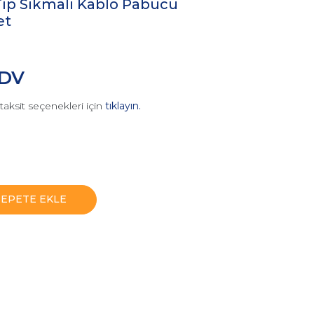
ip Sıkmalı Kablo Pabucu
et
KDV
taksit seçenekleri için
tıklayın.
SEPETE EKLE