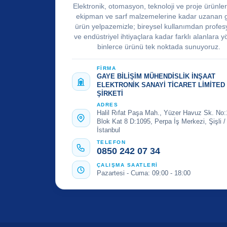
Elektronik, otomasyon, teknoloji ve proje ürünle
ekipman ve sarf malzemelerine kadar uzanan 
ürün yelpazemizle; bireysel kullanımdan profes
ve endüstriyel ihtiyaçlara kadar farklı alanlara y
binlerce ürünü tek noktada sunuyoruz.
FİRMA
GAYE BİLİŞİM MÜHENDİSLİK İNŞAAT
ELEKTRONİK SANAYİ TİCARET LİMİTED
ŞİRKETİ
ADRES
Halil Rıfat Paşa Mah., Yüzer Havuz Sk. No:
Blok Kat 8 D:1095, Perpa İş Merkezi, Şişli /
İstanbul
TELEFON
0850 242 07 34
ÇALIŞMA SAATLERİ
Pazartesi - Cuma: 09:00 - 18:00