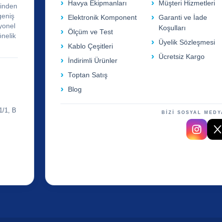
Havya Ekipmanları
Müşteri Hizmetleri
rinden
geniş
Elektronik Komponent
Garanti ve İade
yonel
Koşulları
Ölçüm ve Test
önelik
Üyelik Sözleşmesi
Kablo Çeşitleri
Ücretsiz Kargo
İndirimli Ürünler
Toptan Satış
Blog
1/1, B
BİZİ SOSYAL MEDY