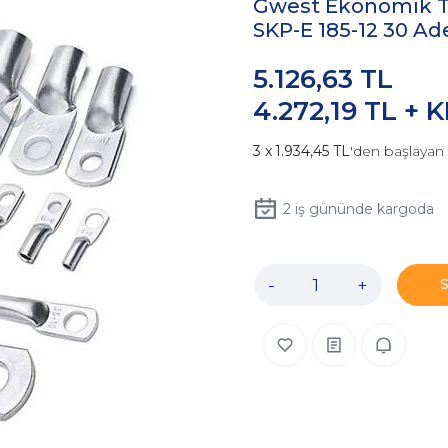
Gwest Ekonomik T
SKP-E 185-12 30 Ad
5.126,63 TL
4.272,19 TL + 
1.934,45 TL
'den başlayan 
2
iş gününde kargoda
-
+