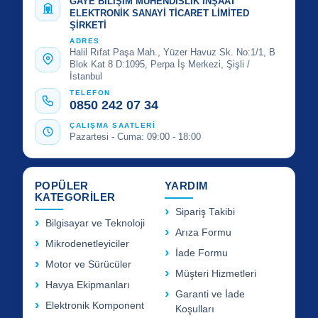
GAYE BİLİŞİM MÜHENDİSLİK İNŞAAT
ELEKTRONİK SANAYİ TİCARET LİMİTED
ŞİRKETİ
ADRES
Halil Rıfat Paşa Mah., Yüzer Havuz Sk. No:1/1, B
Blok Kat 8 D:1095, Perpa İş Merkezi, Şişli /
İstanbul
TELEFON
0850 242 07 34
ÇALIŞMA SAATLERİ
Pazartesi - Cuma: 09:00 - 18:00
POPÜLER
YARDIM
KATEGORİLER
Sipariş Takibi
Bilgisayar ve Teknoloji
Arıza Formu
Mikrodenetleyiciler
İade Formu
Motor ve Sürücüler
Müşteri Hizmetleri
Havya Ekipmanları
Garanti ve İade
Elektronik Komponent
Koşulları