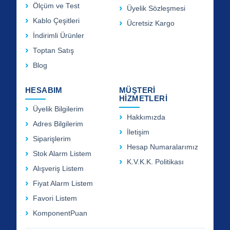
Ölçüm ve Test
Üyelik Sözleşmesi
Kablo Çeşitleri
Ücretsiz Kargo
İndirimli Ürünler
Toptan Satış
Blog
HESABIM
MÜŞTERİ
HİZMETLERİ
Üyelik Bilgilerim
Hakkımızda
Adres Bilgilerim
İletişim
Siparişlerim
Hesap Numaralarımız
Stok Alarm Listem
K.V.K.K. Politikası
Alışveriş Listem
Fiyat Alarm Listem
Favori Listem
KomponentPuan