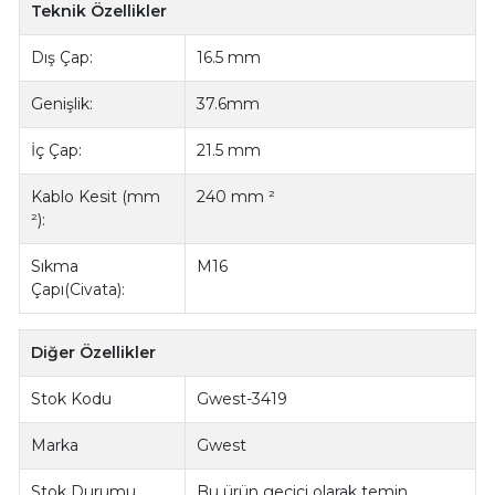
Teknik Özellikler
Dış Çap:
16.5 mm
Genişlik:
37.6mm
İç Çap:
21.5 mm
Kablo Kesit (mm
240 mm ²
²):
Sıkma
M16
Çapı(Civata):
Diğer Özellikler
Stok Kodu
Gwest-3419
Marka
Gwest
Stok Durumu
Bu ürün geçici olarak temin