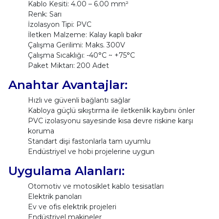
Kablo Kesiti: 4.00 – 6.00 mm²
Renk: Sarı
İzolasyon Tipi: PVC
İletken Malzeme: Kalay kaplı bakır
Çalışma Gerilimi: Maks. 300V
Çalışma Sıcaklığı: -40°C ~ +75°C
Paket Miktarı: 200 Adet
Anahtar Avantajlar:
Hızlı ve güvenli bağlantı sağlar
Kabloya güçlü sıkıştırma ile iletkenlik kaybını önler
PVC izolasyonu sayesinde kısa devre riskine karşı
koruma
Standart dişi fastonlarla tam uyumlu
Endüstriyel ve hobi projelerine uygun
Uygulama Alanları:
Otomotiv ve motosiklet kablo tesisatları
Elektrik panoları
Ev ve ofis elektrik projeleri
Endüstriyel makineler