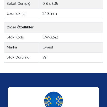
Soket Genişliği
0.8 x 6.35
Uzunluk (L):
24.8mm
Diğer Özellikler
Stok Kodu
GW-3242
Marka
Gwest
Stok Durumu
Var