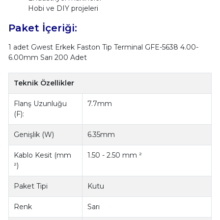
Hobi ve DIY projeleri
Paket İçeriği:
1 adet Gwest Erkek Faston Tip Terminal GFE-5638 4.00-
6.00mm Sarı 200 Adet
Teknik Özellikler
Flanş Uzunluğu
7.7mm
(F):
Genişlik (W)
6.35mm
Kablo Kesit (mm
1.50 - 2.50 mm ²
²)
Paket Tipi
Kutu
Renk
Sarı