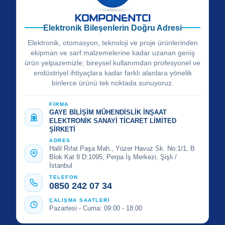
Elektronik Bileşenlerin Doğru Adresi
Elektronik, otomasyon, teknoloji ve proje ürünlerinden
ekipman ve sarf malzemelerine kadar uzanan geniş
ürün yelpazemizle; bireysel kullanımdan profesyonel ve
endüstriyel ihtiyaçlara kadar farklı alanlara yönelik
binlerce ürünü tek noktada sunuyoruz.
FİRMA
GAYE BİLİŞİM MÜHENDİSLİK İNŞAAT
ELEKTRONİK SANAYİ TİCARET LİMİTED
ŞİRKETİ
ADRES
Halil Rıfat Paşa Mah., Yüzer Havuz Sk. No:1/1, B
Blok Kat 8 D:1095, Perpa İş Merkezi, Şişli /
İstanbul
TELEFON
0850 242 07 34
ÇALIŞMA SAATLERİ
Pazartesi - Cuma: 09:00 - 18:00