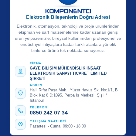
Elektronik Bileşenlerin Doğru Adresi
Elektronik, otomasyon, teknoloji ve proje ürünlerinden
ekipman ve sarf malzemelerine kadar uzanan geniş
ürün yelpazemizle; bireysel kullanımdan profesyonel ve
endüstriyel ihtiyaçlara kadar farklı alanlara yönelik
binlerce ürünü tek noktada sunuyoruz.
FİRMA
GAYE BİLİŞİM MÜHENDİSLİK İNŞAAT
ELEKTRONİK SANAYİ TİCARET LİMİTED
ŞİRKETİ
ADRES
Halil Rıfat Paşa Mah., Yüzer Havuz Sk. No:1/1, B
Blok Kat 8 D:1095, Perpa İş Merkezi, Şişli /
İstanbul
TELEFON
0850 242 07 34
ÇALIŞMA SAATLERİ
Pazartesi - Cuma: 09:00 - 18:00