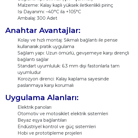
Malzeme: Kalay kaplı yüksek iletkenlikli pirinç
Isı Dayanımı: –40°C ila +105°C
Ambalaj: 300 Adet
Anahtar Avantajlar:
Kolay ve hızlı montaj: Sıkmalı bağlantı ile pense
kullanarak pratik uygulama
Sağlam yapı: Uzun ömürlü, gevşemeye karşı dirençli
bağlantı sağlar
Standart uyumluluk: 6.3 mm dişi fastonlarla tam
uyumludur
Korozyon direnci: Kalay kaplama sayesinde
paslanmaya karşı korumalı
Uygulama Alanları:
Elektrik panoları
Otomotiv ve motosiklet elektrik sistemleri
Beyaz eşya bağlantıları
Endüstriyel kontrol ve güç sistemleri
Hobi ve prototipleme projeleri