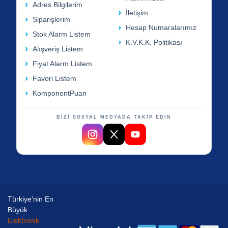
Adres Bilgilerim
İletişim
Siparişlerim
Hesap Numaralarımız
Stok Alarm Listem
K.V.K.K. Politikası
Alışveriş Listem
Fiyat Alarm Listem
Favori Listem
KomponentPuan
BİZİ SOSYAL MEDYADA TAKİP EDİN
Türkiye'nin En
Büyük
Elektronik