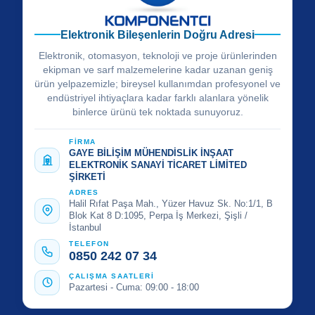
Elektronik Bileşenlerin Doğru Adresi
Elektronik, otomasyon, teknoloji ve proje ürünlerinden
ekipman ve sarf malzemelerine kadar uzanan geniş
ürün yelpazemizle; bireysel kullanımdan profesyonel ve
endüstriyel ihtiyaçlara kadar farklı alanlara yönelik
binlerce ürünü tek noktada sunuyoruz.
FİRMA
GAYE BİLİŞİM MÜHENDİSLİK İNŞAAT
ELEKTRONİK SANAYİ TİCARET LİMİTED
ŞİRKETİ
ADRES
Halil Rıfat Paşa Mah., Yüzer Havuz Sk. No:1/1, B
Blok Kat 8 D:1095, Perpa İş Merkezi, Şişli /
İstanbul
TELEFON
0850 242 07 34
ÇALIŞMA SAATLERİ
Pazartesi - Cuma: 09:00 - 18:00