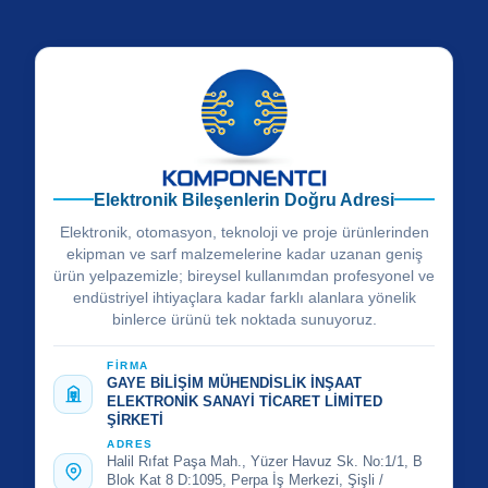
Elektronik Bileşenlerin Doğru Adresi
Elektronik, otomasyon, teknoloji ve proje ürünlerinden
ekipman ve sarf malzemelerine kadar uzanan geniş
ürün yelpazemizle; bireysel kullanımdan profesyonel ve
endüstriyel ihtiyaçlara kadar farklı alanlara yönelik
binlerce ürünü tek noktada sunuyoruz.
FİRMA
GAYE BİLİŞİM MÜHENDİSLİK İNŞAAT
ELEKTRONİK SANAYİ TİCARET LİMİTED
ŞİRKETİ
ADRES
Halil Rıfat Paşa Mah., Yüzer Havuz Sk. No:1/1, B
Blok Kat 8 D:1095, Perpa İş Merkezi, Şişli /