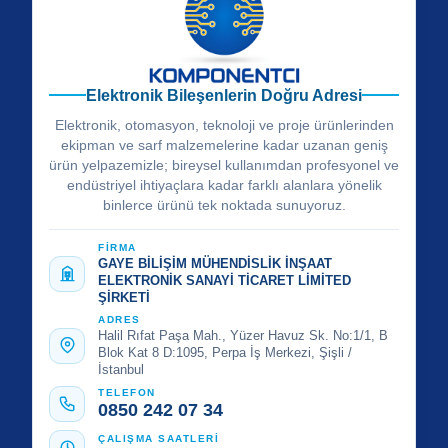
Elektronik Bileşenlerin Doğru Adresi
Elektronik, otomasyon, teknoloji ve proje ürünlerinden
ekipman ve sarf malzemelerine kadar uzanan geniş
ürün yelpazemizle; bireysel kullanımdan profesyonel ve
endüstriyel ihtiyaçlara kadar farklı alanlara yönelik
binlerce ürünü tek noktada sunuyoruz.
FİRMA
GAYE BİLİŞİM MÜHENDİSLİK İNŞAAT
ELEKTRONİK SANAYİ TİCARET LİMİTED
ŞİRKETİ
ADRES
Halil Rıfat Paşa Mah., Yüzer Havuz Sk. No:1/1, B
Blok Kat 8 D:1095, Perpa İş Merkezi, Şişli /
İstanbul
TELEFON
0850 242 07 34
ÇALIŞMA SAATLERİ