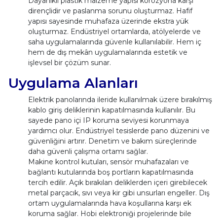
Dayanıklı plastik malzeme yapısı korozyona karşı
dirençlidir ve paslanma sorunu oluşturmaz. Hafif
yapısı sayesinde muhafaza üzerinde ekstra yük
oluşturmaz. Endüstriyel ortamlarda, atölyelerde ve
saha uygulamalarında güvenle kullanılabilir. Hem iç
hem de dış mekân uygulamalarında estetik ve
işlevsel bir çözüm sunar.
Uygulama Alanları
Elektrik panolarında ileride kullanılmak üzere bırakılmış
kablo giriş deliklerinin kapatılmasında kullanılır. Bu
sayede pano içi IP koruma seviyesi korunmaya
yardımcı olur. Endüstriyel tesislerde pano düzenini ve
güvenliğini artırır. Denetim ve bakım süreçlerinde
daha güvenli çalışma ortamı sağlar.
Makine kontrol kutuları, sensör muhafazaları ve
bağlantı kutularında boş portların kapatılmasında
tercih edilir. Açık bırakılan deliklerden içeri girebilecek
metal parçacık, sıvı veya kir gibi unsurları engeller. Dış
ortam uygulamalarında hava koşullarına karşı ek
koruma sağlar. Hobi elektroniği projelerinde bile