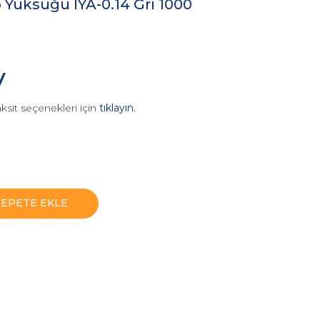
o Yüksüğü IYA-0.14 Gri 1000
V
ksit seçenekleri için
tıklayın.
SEPETE EKLE