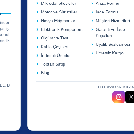
Mikrodenetleyiciler
Arıza Formu
Motor ve Sürücüler
İade Formu
i
Havya Ekipmanları
Müşteri Hizmetleri
rinden
geniş
Elektronik Komponent
Garanti ve İade
yonel
Koşulları
Ölçüm ve Test
önelik
Üyelik Sözleşmesi
Kablo Çeşitleri
Ücretsiz Kargo
İndirimli Ürünler
Toptan Satış
Blog
1/1, B
BİZİ SOSYAL MEDY