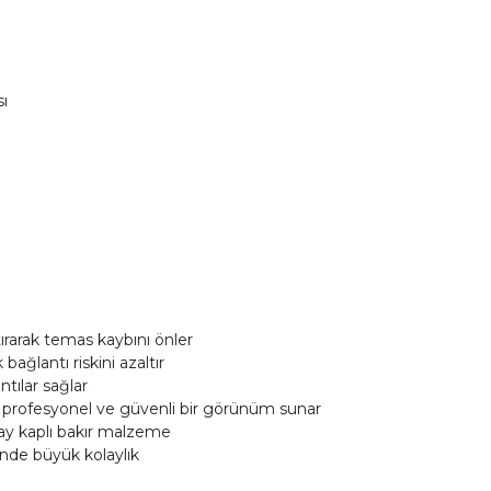
ı
tırarak temas kaybını önler
ağlantı riskini azaltır
tılar sağlar
a profesyonel ve güvenli bir görünüm sunar
ay kaplı bakır malzeme
nde büyük kolaylık