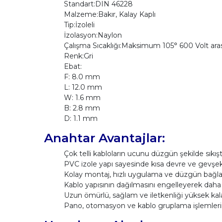
Standart:DIN 46228
Malzeme:Bakır, Kalay Kaplı
Tip:İzoleli
İzolasyon:Naylon
Çalışma Sıcaklığı:Maksimum 105° 600 Volt aras
Renk:Gri
Ebat:
F: 8.0 mm
L: 12.0 mm
W: 1.6 mm
B: 2.8 mm
D: 1.1 mm
Anahtar Avantajlar:
Çok telli kabloların ucunu düzgün şekilde sıkış
PVC izole yapı sayesinde kısa devre ve gevşek b
Kolay montaj, hızlı uygulama ve düzgün bağlan
Kablo yapısının dağılmasını engelleyerek dah
Uzun ömürlü, sağlam ve iletkenliği yüksek kal
Pano, otomasyon ve kablo gruplama işlemleri