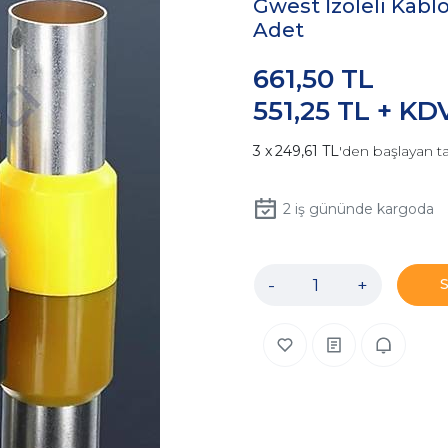
Gwest İzoleli Kabl
Adet
661,50 TL
551,25 TL + KD
249,61 TL
'den başlayan ta
2
iş gününde kargoda
-
+