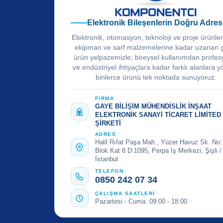
Elektronik Bileşenlerin Doğru Adres
Elektronik, otomasyon, teknoloji ve proje ürünle
ekipman ve sarf malzemelerine kadar uzanan 
ürün yelpazemizle; bireysel kullanımdan profes
ve endüstriyel ihtiyaçlara kadar farklı alanlara y
binlerce ürünü tek noktada sunuyoruz.
FİRMA
GAYE BİLİŞİM MÜHENDİSLİK İNŞAAT
ELEKTRONİK SANAYİ TİCARET LİMİTED
ŞİRKETİ
ADRES
Halil Rıfat Paşa Mah., Yüzer Havuz Sk. No:
Blok Kat 8 D:1095, Perpa İş Merkezi, Şişli /
İstanbul
TELEFON
0850 242 07 34
ÇALIŞMA SAATLERİ
Pazartesi - Cuma: 09:00 - 18:00