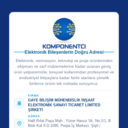
Elektronik Bileşenlerin Doğru Adresi
Elektronik, otomasyon, teknoloji ve proje ürünlerinden
ekipman ve sarf malzemelerine kadar uzanan geniş
ürün yelpazemizle; bireysel kullanımdan profesyonel ve
endüstriyel ihtiyaçlara kadar farklı alanlara yönelik
binlerce ürünü tek noktada sunuyoruz.
FİRMA
GAYE BİLİŞİM MÜHENDİSLİK İNŞAAT
ELEKTRONİK SANAYİ TİCARET LİMİTED
ŞİRKETİ
ADRES
Halil Rıfat Paşa Mah., Yüzer Havuz Sk. No:1/1, B
Blok Kat 8 D:1095, Perpa İş Merkezi, Şişli /