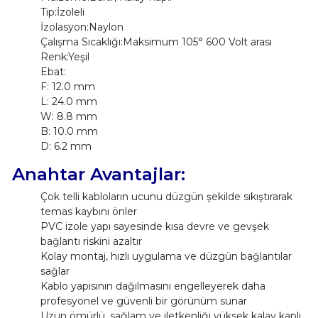
Tip:İzoleli
İzolasyon:Naylon
Çalışma Sıcaklığı:Maksimum 105° 600 Volt arası
Renk:Yeşil
Ebat:
F: 12.0 mm
L: 24.0 mm
W: 8.8 mm
B: 10.0 mm
D: 6.2 mm
Anahtar Avantajlar:
Çok telli kabloların ucunu düzgün şekilde sıkıştırarak
temas kaybını önler
PVC izole yapı sayesinde kısa devre ve gevşek
bağlantı riskini azaltır
Kolay montaj, hızlı uygulama ve düzgün bağlantılar
sağlar
Kablo yapısının dağılmasını engelleyerek daha
profesyonel ve güvenli bir görünüm sunar
Uzun ömürlü, sağlam ve iletkenliği yüksek kalay kaplı